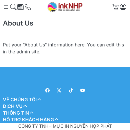
Giỏ h
About Us
Put your "About Us" information here. You can edit this
in the admin site.
VỀ CHÚNG TÔI
DỊCH VỤ
THÔNG TIN
HỖ TRỢ KHÁCH HÀNG
CÔNG TY TNHH MỰC IN NGUYỄN HỢP PHÁT