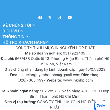
VỀ CHÚNG TÔI
DỊCH VỤ
THÔNG TIN
HỖ TRỢ KHÁCH HÀNG
CÔNG TY TNHH MỰC IN NGUYỄN HỢP PHÁT
Mã số doanh nghiệp:
0317923409
Địa chỉ:
668/48B Quốc lộ 13, Phường Hiệp Bình, Thành phố Hồ
Chí Minh, Việt Nam
Giấy chứng nhận đăng ký kinh doanh cấp ngày 10/07/2023
Email:
mucinnguyenhopphat@gmail.com
Điện thoại:
(028)7308.4997
Website:
www.inknhp.com
Tài khoản ngân hàng:
502.289.88. Ngân hàng ACB - PGD Hiệp
Bình, Thành phố Hồ Chí Minh
Đơn vị thụ hưởng:
CÔNG TY TNHH MỰC IN NGUYỄN HỢP
PHÁT