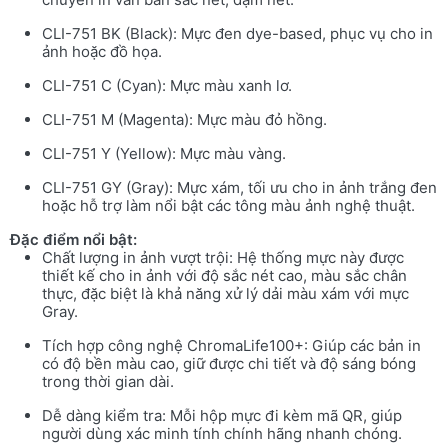
CLI-751 BK (Black): Mực đen dye-based, phục vụ cho in
ảnh hoặc đồ họa.
CLI-751 C (Cyan): Mực màu xanh lơ.
CLI-751 M (Magenta): Mực màu đỏ hồng.
CLI-751 Y (Yellow): Mực màu vàng.
CLI-751 GY (Gray): Mực xám, tối ưu cho in ảnh trắng đen
hoặc hỗ trợ làm nổi bật các tông màu ảnh nghệ thuật.
Đặc điểm nổi bật:
Chất lượng in ảnh vượt trội: Hệ thống mực này được
thiết kế cho in ảnh với độ sắc nét cao, màu sắc chân
thực, đặc biệt là khả năng xử lý dải màu xám với mực
Gray.
Tích hợp công nghệ ChromaLife100+: Giúp các bản in
có độ bền màu cao, giữ được chi tiết và độ sáng bóng
trong thời gian dài.
Dễ dàng kiểm tra: Mỗi hộp mực đi kèm mã QR, giúp
người dùng xác minh tính chính hãng nhanh chóng.