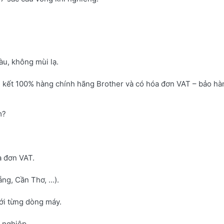
u, không mùi lạ.
 kết 100% hàng chính hãng Brother và có hóa đơn VAT – bảo hà
m?
a đơn VAT.
ng, Cần Thơ, …).
với từng dòng máy.
h nghiệp.