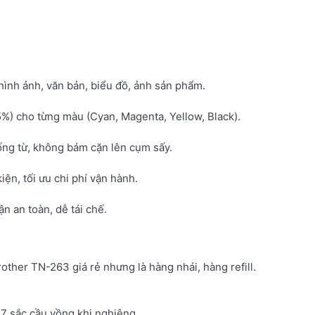
hình ảnh, văn bản, biểu đồ, ảnh sản phẩm.
5%) cho từng màu (Cyan, Magenta, Yellow, Black).
ống từ, không bám cặn lên cụm sấy.
kiện, tối ưu chi phí vận hành.
 an toàn, dễ tái chế.
rother TN-263 giá rẻ nhưng là hàng nhái, hàng refill.
7 sắc cầu vồng khi nghiêng.