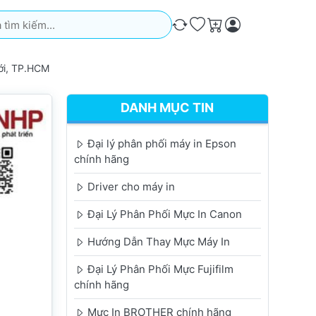
iếm. Kết quả sẽ tự động xuất hiện khi bạn nhập. Nhấn phím Ente
So sánh
Ưa thích
Giỏ hàng
ới, TP.HCM
DANH MỤC TIN
Đại lý phân phối máy in Epson
chính hãng
Driver cho máy in
Đại Lý Phân Phối Mực In Canon
Hướng Dẫn Thay Mực Máy In
Đại Lý Phân Phối Mực Fujifilm
chính hãng
Mực In BROTHER chính hãng