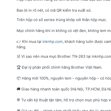
Bao bì in rõ nét, có mã QR kiểm tra xuất xứ.
Trên hộp có số series trùng khớp với thân hộp mực.
Mực chính hãng khi in không có vệt đen, không lem mà
👉 Khi mua tại
inknhp.com
, khách hàng luôn được cam
hãng.
🛒 Vì sao nên mua mực Brother TN-263 tại inknhp.co
🏆 Đại lý phân phối chính hãng Brother Việt Nam.
📦 Hàng mới 100%, nguyên tem – nguyên hộp – có hó
🚚 Giao hàng nhanh toàn quốc (Hà Nội, TP.HCM, Đà Nẵ
💬 Tư vấn kỹ thuật tận tâm, hỗ trợ chọn mực phù hợp 
🎁 Giá ưu đãi – chính sách chiết khấu cho đại lý, doan