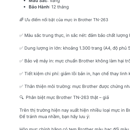
Màu Sắc
: Vàng
Bảo Hành
: 12 tháng
🌈 Ưu điểm nổi bật của mực in Brother TN-263
✅ Màu sắc trung thực, in sắc nét: đảm bảo chất lượng 
✅ Dung lượng in lớn: khoảng 1.300 trang (A4, độ phủ 
✅ Bảo vệ máy in: mực chuẩn Brother không làm hại tr
✅ Tiết kiệm chi phí: giảm lỗi bản in, hạn chế thay linh 
✅ Thân thiện môi trường: mực Brother được chứng nhận
🔍 Phân biệt mực Brother TN-263 thật – giả
Trên thị trường hiện nay xuất hiện nhiều loại mực in B
Để tránh mua nhầm, bạn hãy lưu ý:
Hộp mực chính hãng có tem Brother màu bạc đổi màu 