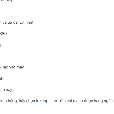
và ưu đãi tốt nhất.
N-263
p.
i lắp vào máy.
nh.
hôm nay
hính hãng, hãy chọn
inknhp.com
– địa chỉ uy tín được hàng ngàn