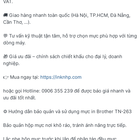
VAT.
🚚 Giao hàng nhanh toàn quốc (Hà Nội, TP.HCM, Đà Nẵng,
Cần Thơ, …).
💬 Tư vấn kỹ thuật tận tâm, hỗ trợ chọn mực phù hợp với từng
dòng máy.
🎁 Giá ưu đãi – chính sách chiết khấu cho đại lý, doanh
nghiệp.
👉 Mua ngay tại:
https://inknhp.com
hoặc gọi Hotline: 0906 355 239 để được báo giá nhanh và
ưu đãi tốt nhất.
⚙️ Hướng dẫn bảo quản và sử dụng mực in Brother TN-263
Bảo quản hộp mực nơi khô ráo, tránh ánh nắng trực tiếp.
Lắc nhẹ hộp mực trước khi lắp để phân tán đều mực.