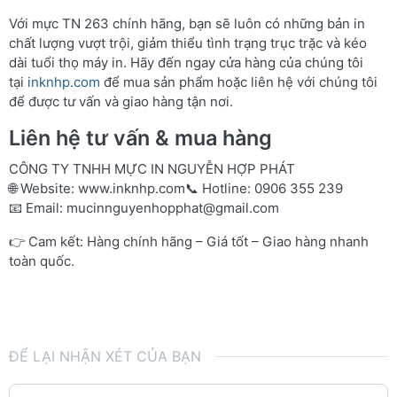
Với mực TN 263 chính hãng, bạn sẽ luôn có những bản in
chất lượng vượt trội, giảm thiểu tình trạng trục trặc và kéo
dài tuổi thọ máy in. Hãy đến ngay cửa hàng của chúng tôi
tại
inknhp.com
để mua sản phẩm hoặc liên hệ với chúng tôi
để được tư vấn và giao hàng tận nơi.
Liên hệ tư vấn & mua hàng
CÔNG TY TNHH MỰC IN NGUYỄN HỢP PHÁT
🌐 Website:
www.inknhp.com
📞 Hotline: 0906 355 239
📧 Email:
mucinnguyenhopphat@gmail.com
👉 Cam kết: Hàng chính hãng – Giá tốt – Giao hàng nhanh
toàn quốc.
ĐỂ LẠI NHẬN XÉT CỦA BẠN