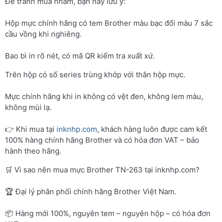
Để tránh mua nhầm, bạn hãy lưu ý:
Hộp mực chính hãng có tem Brother màu bạc đổi màu 7 sắc
cầu vồng khi nghiêng.
Bao bì in rõ nét, có mã QR kiểm tra xuất xứ.
Trên hộp có số series trùng khớp với thân hộp mực.
Mực chính hãng khi in không có vệt đen, không lem màu,
không mùi lạ.
👉 Khi mua tại
inknhp.com
, khách hàng luôn được cam kết
100% hàng chính hãng Brother và có hóa đơn VAT – bảo
hành theo hãng.
🛒 Vì sao nên mua mực Brother TN-263 tại inknhp.com?
🏆 Đại lý phân phối chính hãng Brother Việt Nam.
📦 Hàng mới 100%, nguyên tem – nguyên hộp – có hóa đơn