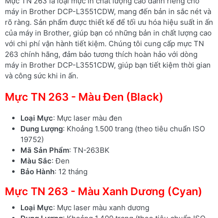
Mực TN 263 là loại mực in chất lượng cao dành riêng cho
máy in Brother DCP-L3551CDW, mang đến bản in sắc nét và
rõ ràng. Sản phẩm được thiết kế để tối ưu hóa hiệu suất in ấn
của máy in Brother, giúp bạn có những bản in chất lượng cao
với chi phí vận hành tiết kiệm. Chúng tôi cung cấp mực TN
263 chính hãng, đảm bảo tương thích hoàn hảo với dòng
máy in Brother DCP-L3551CDW, giúp bạn tiết kiệm thời gian
và công sức khi in ấn.
Mực TN 263 - Màu Đen (Black)
Loại Mực
: Mực laser màu đen
Dung Lượng
: Khoảng 1.500 trang (theo tiêu chuẩn ISO
19752)
Mã Sản Phẩm
: TN-263BK
Màu Sắc
: Đen
Bảo Hành
: 12 tháng
Mực TN 263 - Màu Xanh Dương (Cyan)
Loại Mực
: Mực laser màu xanh dương