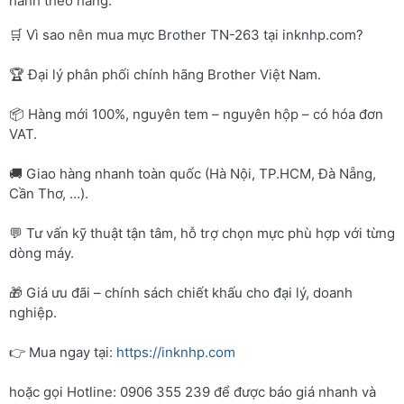
hành theo hãng.
🛒 Vì sao nên mua mực Brother TN-263 tại inknhp.com?
🏆 Đại lý phân phối chính hãng Brother Việt Nam.
📦 Hàng mới 100%, nguyên tem – nguyên hộp – có hóa đơn
VAT.
🚚 Giao hàng nhanh toàn quốc (Hà Nội, TP.HCM, Đà Nẵng,
Cần Thơ, …).
💬 Tư vấn kỹ thuật tận tâm, hỗ trợ chọn mực phù hợp với từng
dòng máy.
🎁 Giá ưu đãi – chính sách chiết khấu cho đại lý, doanh
nghiệp.
👉 Mua ngay tại:
https://inknhp.com
hoặc gọi Hotline: 0906 355 239 để được báo giá nhanh và