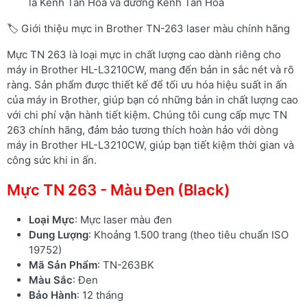
là Kênh Tân Hóa và đường Kênh Tân Hóa
🏷️ Giới thiệu mực in Brother TN-263 laser màu chính hãng
Mực TN 263 là loại mực in chất lượng cao dành riêng cho
máy in Brother HL-L3210CW, mang đến bản in sắc nét và rõ
ràng. Sản phẩm được thiết kế để tối ưu hóa hiệu suất in ấn
của máy in Brother, giúp bạn có những bản in chất lượng cao
với chi phí vận hành tiết kiệm. Chúng tôi cung cấp mực TN
263 chính hãng, đảm bảo tương thích hoàn hảo với dòng
máy in Brother HL-L3210CW, giúp bạn tiết kiệm thời gian và
công sức khi in ấn.
Mực TN 263 - Màu Đen (Black)
Loại Mực
: Mực laser màu đen
Dung Lượng
: Khoảng 1.500 trang (theo tiêu chuẩn ISO
19752)
Mã Sản Phẩm
: TN-263BK
Màu Sắc
: Đen
Bảo Hành
: 12 tháng