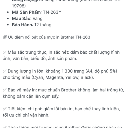
19798)
Mã Sản Phẩm
: TN-263Y
Màu Sắc
: Vàng
Bảo Hành
: 12 tháng
🌈 Ưu điểm nổi bật của mực in Brother TN-263
✅ Màu sắc trung thực, in sắc nét: đảm bảo chất lượng hình
ảnh, văn bản, biểu đồ, ảnh sản phẩm.
✅ Dung lượng in lớn: khoảng 1.300 trang (A4, độ phủ 5%)
cho từng màu (Cyan, Magenta, Yellow, Black).
✅ Bảo vệ máy in: mực chuẩn Brother không làm hại trống từ,
không bám cặn lên cụm sấy.
✅ Tiết kiệm chi phí: giảm lỗi bản in, hạn chế thay linh kiện,
tối ưu chi phí vận hành.
✅ Thân thiện môi trường: mực Brother được chứng nhận an