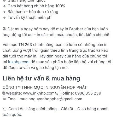
🔹 Giao hàng toàn quốc
🔹 Cam kết hàng chính hãng 100%
🔹 Bảo hành – hóa đơn rõ ràng
🔹 Tư vấn kỹ thuật miễn phí
🎯 Đặt mua ngay hôm nay để máy in Brother của bạn luôn
hoạt động tối ưu – in sắc nét, màu chuẩn, tiết kiệm chi phí!
Với mực TN 263 chính hãng, bạn sẽ luôn có những bản in
chất lượng vượt trội, giảm thiểu tình trạng trục trặc và kéo
dài tuổi thọ máy in. Hãy đến ngay cửa hàng của chúng tôi
tại
inknhp.com
để mua sản phẩm hoặc liên hệ với chúng tôi
để được tư vấn và giao hàng tận nơi.
Liên hệ tư vấn & mua hàng
CÔNG TY TNHH MỰC IN NGUYỄN HỢP PHÁT
🌐 Website:
www.inknhp.com
📞 Hotline: 0906 355 239
📧 Email:
mucinnguyenhopphat@gmail.com
👉 Cam kết: Hàng chính hãng – Giá tốt – Giao hàng nhanh
toàn quốc.