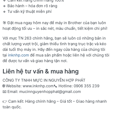
🔹 Cam kết hàng chính hãng 100%
🔹 Bảo hành – hóa đơn rõ ràng
🔹 Tư vấn kỹ thuật miễn phí
🎯 Đặt mua ngay hôm nay để máy in Brother của bạn luôn
hoạt động tối ưu – in sắc nét, màu chuẩn, tiết kiệm chi phí!
Với mực TN 263 chính hãng, bạn sẽ luôn có những bản in
chất lượng vượt trội, giảm thiểu tình trạng trục trặc và kéo
dài tuổi thọ máy in. Hãy đến ngay cửa hàng của chúng tôi
tại
inknhp.com
để mua sản phẩm hoặc liên hệ với chúng tôi
để được tư vấn và giao hàng tận nơi.
Liên hệ tư vấn & mua hàng
CÔNG TY TNHH MỰC IN NGUYỄN HỢP PHÁT
🌐 Website:
www.inknhp.com
📞 Hotline: 0906 355 239
📧 Email:
mucinnguyenhopphat@gmail.com
👉 Cam kết: Hàng chính hãng – Giá tốt – Giao hàng nhanh
toàn quốc.