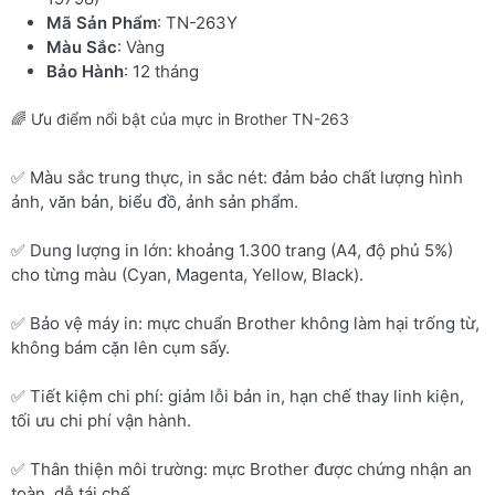
Mã Sản Phẩm
: TN-263Y
Màu Sắc
: Vàng
Bảo Hành
: 12 tháng
🌈 Ưu điểm nổi bật của mực in Brother TN-263
✅ Màu sắc trung thực, in sắc nét: đảm bảo chất lượng hình
ảnh, văn bản, biểu đồ, ảnh sản phẩm.
✅ Dung lượng in lớn: khoảng 1.300 trang (A4, độ phủ 5%)
cho từng màu (Cyan, Magenta, Yellow, Black).
✅ Bảo vệ máy in: mực chuẩn Brother không làm hại trống từ,
không bám cặn lên cụm sấy.
✅ Tiết kiệm chi phí: giảm lỗi bản in, hạn chế thay linh kiện,
tối ưu chi phí vận hành.
✅ Thân thiện môi trường: mực Brother được chứng nhận an
toàn, dễ tái chế.