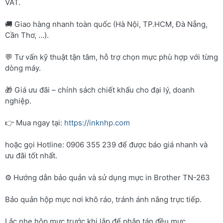
VAT.
🚚 Giao hàng nhanh toàn quốc (Hà Nội, TP.HCM, Đà Nẵng,
Cần Thơ, …).
💬 Tư vấn kỹ thuật tận tâm, hỗ trợ chọn mực phù hợp với từng
dòng máy.
🎁 Giá ưu đãi – chính sách chiết khấu cho đại lý, doanh
nghiệp.
👉 Mua ngay tại:
https://inknhp.com
hoặc gọi Hotline: 0906 355 239 để được báo giá nhanh và
ưu đãi tốt nhất.
⚙️ Hướng dẫn bảo quản và sử dụng mực in Brother TN-263
Bảo quản hộp mực nơi khô ráo, tránh ánh nắng trực tiếp.
Lắc nhẹ hộp mực trước khi lắp để phân tán đều mực.