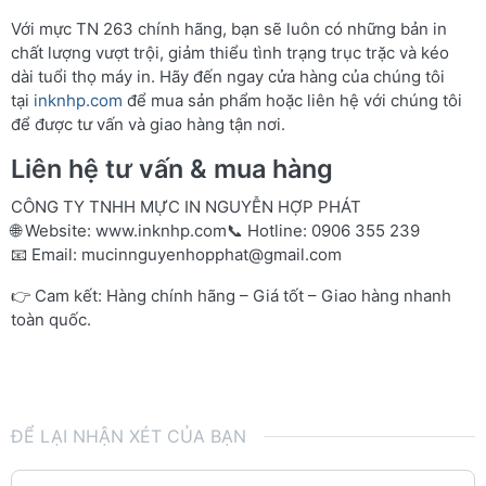
Với mực TN 263 chính hãng, bạn sẽ luôn có những bản in
chất lượng vượt trội, giảm thiểu tình trạng trục trặc và kéo
dài tuổi thọ máy in. Hãy đến ngay cửa hàng của chúng tôi
tại
inknhp.com
để mua sản phẩm hoặc liên hệ với chúng tôi
để được tư vấn và giao hàng tận nơi.
Liên hệ tư vấn & mua hàng
CÔNG TY TNHH MỰC IN NGUYỄN HỢP PHÁT
🌐 Website:
www.inknhp.com
📞 Hotline: 0906 355 239
📧 Email:
mucinnguyenhopphat@gmail.com
👉 Cam kết: Hàng chính hãng – Giá tốt – Giao hàng nhanh
toàn quốc.
ĐỂ LẠI NHẬN XÉT CỦA BẠN