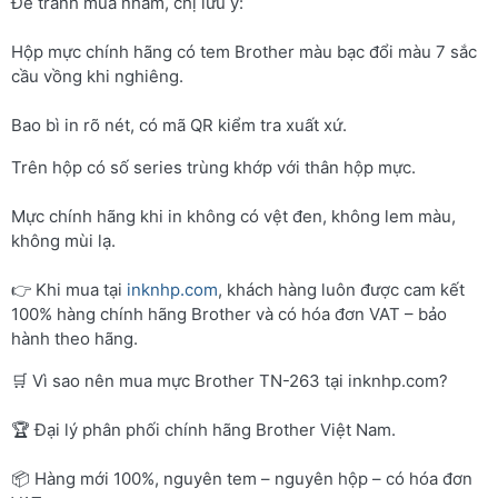
Để tránh mua nhầm, chị lưu ý:
Hộp mực chính hãng có tem Brother màu bạc đổi màu 7 sắc
cầu vồng khi nghiêng.
Bao bì in rõ nét, có mã QR kiểm tra xuất xứ.
Trên hộp có số series trùng khớp với thân hộp mực.
Mực chính hãng khi in không có vệt đen, không lem màu,
không mùi lạ.
👉 Khi mua tại
inknhp.com
, khách hàng luôn được cam kết
100% hàng chính hãng Brother và có hóa đơn VAT – bảo
hành theo hãng.
🛒 Vì sao nên mua mực Brother TN-263 tại inknhp.com?
🏆 Đại lý phân phối chính hãng Brother Việt Nam.
📦 Hàng mới 100%, nguyên tem – nguyên hộp – có hóa đơn