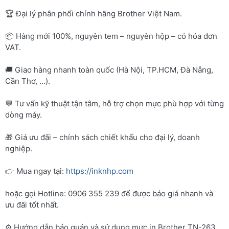
🏆 Đại lý phân phối chính hãng Brother Việt Nam.
📦 Hàng mới 100%, nguyên tem – nguyên hộp – có hóa đơn
VAT.
🚚 Giao hàng nhanh toàn quốc (Hà Nội, TP.HCM, Đà Nẵng,
Cần Thơ, …).
💬 Tư vấn kỹ thuật tận tâm, hỗ trợ chọn mực phù hợp với từng
dòng máy.
🎁 Giá ưu đãi – chính sách chiết khấu cho đại lý, doanh
nghiệp.
👉 Mua ngay tại:
https://inknhp.com
hoặc gọi Hotline: 0906 355 239 để được báo giá nhanh và
ưu đãi tốt nhất.
⚙️ Hướng dẫn bảo quản và sử dụng mực in Brother TN-263