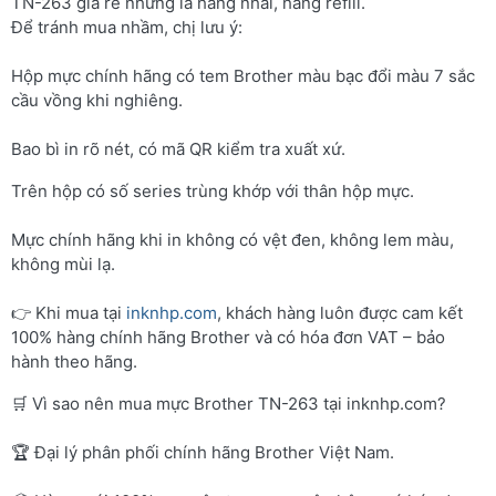
TN-263 giá rẻ nhưng là hàng nhái, hàng refill.
Để tránh mua nhầm, chị lưu ý:
Hộp mực chính hãng có tem Brother màu bạc đổi màu 7 sắc
cầu vồng khi nghiêng.
Bao bì in rõ nét, có mã QR kiểm tra xuất xứ.
Trên hộp có số series trùng khớp với thân hộp mực.
Mực chính hãng khi in không có vệt đen, không lem màu,
không mùi lạ.
👉 Khi mua tại
inknhp.com
, khách hàng luôn được cam kết
100% hàng chính hãng Brother và có hóa đơn VAT – bảo
hành theo hãng.
🛒 Vì sao nên mua mực Brother TN-263 tại inknhp.com?
🏆 Đại lý phân phối chính hãng Brother Việt Nam.