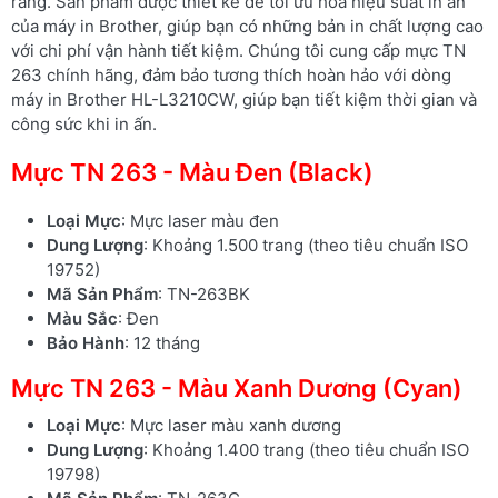
ràng. Sản phẩm được thiết kế để tối ưu hóa hiệu suất in ấn
của máy in Brother, giúp bạn có những bản in chất lượng cao
với chi phí vận hành tiết kiệm. Chúng tôi cung cấp mực TN
263 chính hãng, đảm bảo tương thích hoàn hảo với dòng
máy in Brother HL-L3210CW, giúp bạn tiết kiệm thời gian và
công sức khi in ấn.
Mực TN 263 - Màu Đen (Black)
Loại Mực
: Mực laser màu đen
Dung Lượng
: Khoảng 1.500 trang (theo tiêu chuẩn ISO
19752)
Mã Sản Phẩm
: TN-263BK
Màu Sắc
: Đen
Bảo Hành
: 12 tháng
Mực TN 263 - Màu Xanh Dương (Cyan)
Loại Mực
: Mực laser màu xanh dương
Dung Lượng
: Khoảng 1.400 trang (theo tiêu chuẩn ISO
19798)