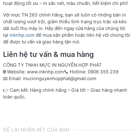
hoạt động tối ưu – in sắc nét, màu chuẩn, tiết kiệm chi phí!
Với mực TN 263 chính hãng, bạn sẽ luôn có những bản in
chất lượng vượt trội, giảm thiểu tình trạng trục trặc và kéo
dài tuổi thọ máy in. Hãy đến ngay cửa hàng của chúng tôi
tại
inknhp.com
để mua sản phẩm hoặc liên hệ với chúng tôi
để được tư vấn và giao hàng tận nơi.
Liên hệ tư vấn & mua hàng
CÔNG TY TNHH MỰC IN NGUYỄN HỢP PHÁT
🌐 Website:
www.inknhp.com
📞 Hotline: 0906 355 239
📧 Email:
mucinnguyenhopphat@gmail.com
👉 Cam kết: Hàng chính hãng – Giá tốt – Giao hàng nhanh
toàn quốc.
ĐỂ LẠI NHẬN XÉT CỦA BẠN