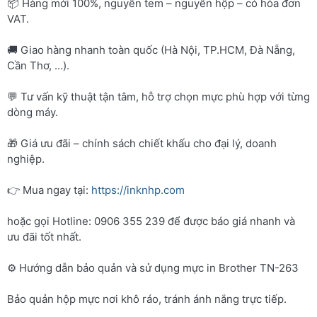
📦 Hàng mới 100%, nguyên tem – nguyên hộp – có hóa đơn
VAT.
🚚 Giao hàng nhanh toàn quốc (Hà Nội, TP.HCM, Đà Nẵng,
Cần Thơ, …).
💬 Tư vấn kỹ thuật tận tâm, hỗ trợ chọn mực phù hợp với từng
dòng máy.
🎁 Giá ưu đãi – chính sách chiết khấu cho đại lý, doanh
nghiệp.
👉 Mua ngay tại:
https://inknhp.com
hoặc gọi Hotline: 0906 355 239 để được báo giá nhanh và
ưu đãi tốt nhất.
⚙️ Hướng dẫn bảo quản và sử dụng mực in Brother TN-263
Bảo quản hộp mực nơi khô ráo, tránh ánh nắng trực tiếp.