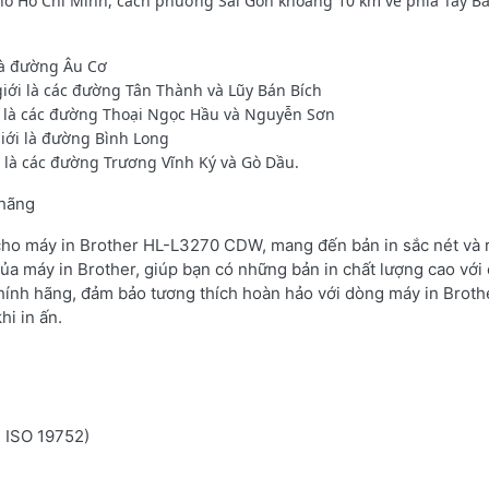
Hồ Chí Minh, cách phường Sài Gòn khoảng 10 km về phía Tây Bắc,
là đường Âu Cơ
iới là các đường Tân Thành và Lũy Bán Bích
i là các đường Thoại Ngọc Hầu và Nguyễn Sơn
iới là đường Bình Long
i là các đường Trương Vĩnh Ký và Gò Dầu.
 hãng
 cho máy in Brother HL-L3270 CDW, mang đến bản in sắc nét và r
ủa máy in Brother, giúp bạn có những bản in chất lượng cao với 
hính hãng, đảm bảo tương thích hoàn hảo với dòng máy in Broth
hi in ấn.
n ISO 19752)