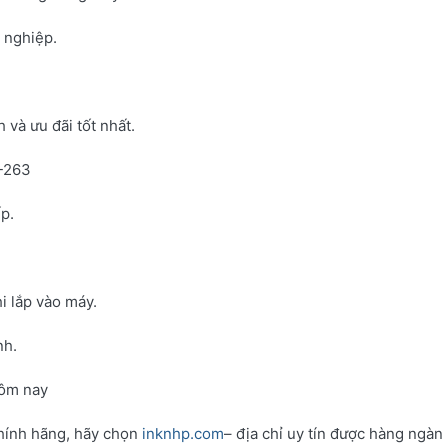
h nghiệp.
và ưu đãi tốt nhất.
N-263
p.
i lắp vào máy.
nh.
hôm nay
hính hãng, hãy chọn
inknhp.com
– địa chỉ uy tín được hàng ngàn