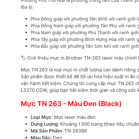
Phường Phú Thọ Hòa là phường trung tâm của Thành phố 
địa lý:
Phía Đông giáp với phường Tân Bình với ranh giới 
Phía Đông Nam giáp với phường Tân Phú với ranh g
Phía Nam giáp với phường Phú Thạnh với ranh giớ
Phía Tây giáp với phường Bình Hưng Hòa với ranh g
Phía Bắc giáp với phường Tân Sơn Nhì với ranh giớ
🏷️ Giới thiệu mực in Brother TN-263 laser màu chính
Mực TN 263 là loại mực in chất lượng cao dành riêng
Sản phẩm được thiết kế để tối ưu hóa hiệu suất in ấn c
vận hành tiết kiệm. Chúng tôi cung cấp mực TN 263 c
L3270 CDW, giúp bạn tiết kiệm thời gian và công sức k
Mực TN 263 - Màu Đen (Black)
Loại Mực
: Mực laser màu đen
Dung Lượng
: Khoảng 1.500 trang (theo tiêu chuẩ
Mã Sản Phẩm
: TN-263BK
Màu Sắc
: Đen