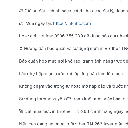
🎁 Giá ưu đãi – chính sách chiết khấu cho đại lý, doan
👉 Mua ngay tại:
https://inknhp.com
hoặc gọi Hotline: 0906 355 239 để được báo giá nhanh 
⚙️ Hướng dẫn bảo quản và sử dụng mực in Brother T
Bảo quản hộp mực nơi khô ráo, tránh ánh nắng trực tiế
Lắc nhẹ hộp mực trước khi lắp để phân tán đều mực.
Không chạm vào trống từ hoặc mở nắp bảo vệ trước kh
Sử dụng thường xuyên để tránh khô mực hoặc bám dí
🚀 Đặt mua mực in Brother TN-263 chính hãng ngay 
Nếu bạn đang tìm mực in Brother TN-263 laser màu c