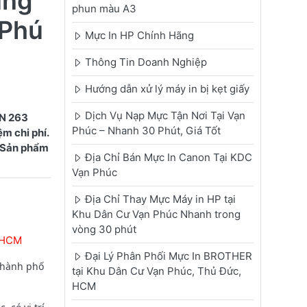
ùng
phun màu A3
 Phú
Mực In HP Chính Hãng
Thông Tin Doanh Nghiệp
Hướng dẫn xử lý máy in bị kẹt giấy
Dịch Vụ Nạp Mực Tận Nơi Tại Vạn
TN 263
Phúc – Nhanh 30 Phút, Giá Tốt
m chi phí.
. Sản phẩm
Địa Chỉ Bán Mực In Canon Tại KDC
Vạn Phúc
Địa Chỉ Thay Mực Máy in HP tại
Khu Dân Cư Vạn Phúc Nhanh trong
vòng 30 phút
P.HCM
Đại Lý Phân Phối Mực In BROTHER
Thành phố
tại Khu Dân Cư Vạn Phúc, Thủ Đức,
HCM