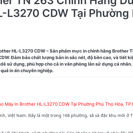
ther TN 263 Chính Hãng D
HL-L3270 CDW Tại Phường
other HL-L3270 CDW – Sản phẩm mực in chính hãng Brother 
W. Đảm bảo chất lượng bản in sắc nét, độ bền cao, và tiết kiệ
dễ sử dụng, phù hợp cho cả in văn phòng lẫn sử dụng cá nhân
ho Máy In Brother HL-L3270 CDW Tại Phường Phú Thọ Hòa, T
h, Việt Nam. Đây là một trong 168 phường, xã và đặc khu mới ở 