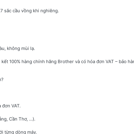
7 sắc cầu vồng khi nghiêng.
u, không mùi lạ.
 kết 100% hàng chính hãng Brother và có hóa đơn VAT – bảo hà
m?
a đơn VAT.
ng, Cần Thơ, …).
với từng dòng máy.