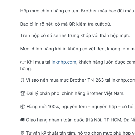
Hộp mực chính hãng có tem Brother màu bạc đổi màu 
Bao bì in rõ nét, có mã QR kiểm tra xuất xứ.
Trên hộp có số series trùng khớp với thân hộp mực.
Mực chính hãng khi in không có vệt đen, không lem mà
👉 Khi mua tại
inknhp.com
, khách hàng luôn được cam
hãng.
🛒 Vì sao nên mua mực Brother TN-263 tại inknhp.co
🏆 Đại lý phân phối chính hãng Brother Việt Nam.
📦 Hàng mới 100%, nguyên tem – nguyên hộp – có hó
🚚 Giao hàng nhanh toàn quốc (Hà Nội, TP.HCM, Đà Nẵ
💬 Tư vấn kỹ thuật tận tâm, hỗ trợ chọn mực phù hợp 