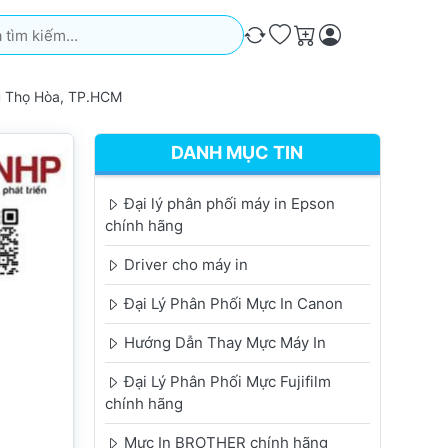
iếm. Kết quả sẽ tự động xuất hiện khi bạn nhập. Nhấn phím Ente
So sánh
Ưa thích
Giỏ hàng
ú Thọ Hòa, TP.HCM
DANH MỤC TIN
Đại lý phân phối máy in Epson
chính hãng
Driver cho máy in
Đại Lý Phân Phối Mực In Canon
Hướng Dẫn Thay Mực Máy In
Đại Lý Phân Phối Mực Fujifilm
chính hãng
Mực In BROTHER chính hãng