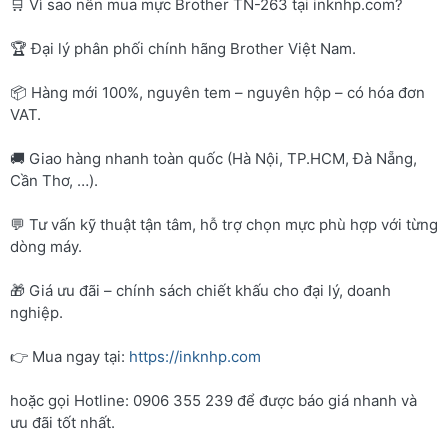
🛒 Vì sao nên mua mực Brother TN-263 tại inknhp.com?
🏆 Đại lý phân phối chính hãng Brother Việt Nam.
📦 Hàng mới 100%, nguyên tem – nguyên hộp – có hóa đơn
VAT.
🚚 Giao hàng nhanh toàn quốc (Hà Nội, TP.HCM, Đà Nẵng,
Cần Thơ, …).
💬 Tư vấn kỹ thuật tận tâm, hỗ trợ chọn mực phù hợp với từng
dòng máy.
🎁 Giá ưu đãi – chính sách chiết khấu cho đại lý, doanh
nghiệp.
👉 Mua ngay tại:
https://inknhp.com
hoặc gọi Hotline: 0906 355 239 để được báo giá nhanh và
ưu đãi tốt nhất.