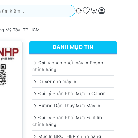
iếm. Kết quả sẽ tự động xuất hiện khi bạn nhập. Nhấn phím Ente
So sánh
Ưa thích
Giỏ hàng
ung Mỹ Tây, TP.HCM
DANH MỤC TIN
Đại lý phân phối máy in Epson
chính hãng
Driver cho máy in
Đại Lý Phân Phối Mực In Canon
Hướng Dẫn Thay Mực Máy In
Đại Lý Phân Phối Mực Fujifilm
chính hãng
Mực In BROTHER chính hãng