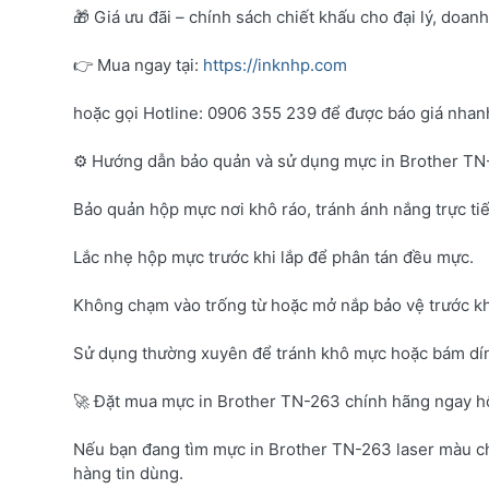
🎁 Giá ưu đãi – chính sách chiết khấu cho đại lý, doan
👉 Mua ngay tại:
https://inknhp.com
hoặc gọi Hotline: 0906 355 239 để được báo giá nhanh 
⚙️ Hướng dẫn bảo quản và sử dụng mực in Brother T
Bảo quản hộp mực nơi khô ráo, tránh ánh nắng trực tiế
Lắc nhẹ hộp mực trước khi lắp để phân tán đều mực.
Không chạm vào trống từ hoặc mở nắp bảo vệ trước kh
Sử dụng thường xuyên để tránh khô mực hoặc bám dí
🚀 Đặt mua mực in Brother TN-263 chính hãng ngay 
Nếu bạn đang tìm mực in Brother TN-263 laser màu c
hàng tin dùng.