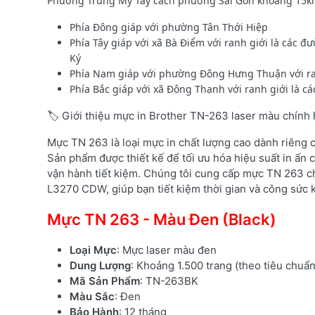
Phường Trung Mỹ Tây cách phường Sài Gòn khoảng 15km về
Phía Đông giáp với phường Tân Thới Hiệp
Phía Tây giáp với xã Bà Điểm với ranh giới là các
Ký
Phía Nam giáp với phường Đông Hưng Thuận với ran
Phía Bắc giáp với xã Đông Thạnh với ranh giới là
🏷️ Giới thiệu mực in Brother TN-263 laser màu chính
Mực TN 263 là loại mực in chất lượng cao dành riêng
Sản phẩm được thiết kế để tối ưu hóa hiệu suất in ấn c
vận hành tiết kiệm. Chúng tôi cung cấp mực TN 263 c
L3270 CDW, giúp bạn tiết kiệm thời gian và công sức k
Mực TN 263 - Màu Đen (Black)
Loại Mực
: Mực laser màu đen
Dung Lượng
: Khoảng 1.500 trang (theo tiêu chuẩ
Mã Sản Phẩm
: TN-263BK
Màu Sắc
: Đen
Bảo Hành
: 12 tháng