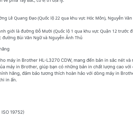
 phía Tây Bắc, có vị trí địa lý:
 đường Lê Quang Đạo (Quốc lộ 22 qua khu vực Hóc Môn), Nguyễn Văn
h giới là đường Đỗ Mười (Quốc lộ 1 qua khu vực Quận 12 trước đ
 các đường Bùi Văn Ngữ và Nguyễn Ảnh Thủ
 hãng
 cho máy in Brother HL-L3270 CDW, mang đến bản in sắc nét và r
ủa máy in Brother, giúp bạn có những bản in chất lượng cao với 
hính hãng, đảm bảo tương thích hoàn hảo với dòng máy in Broth
hi in ấn.
n ISO 19752)