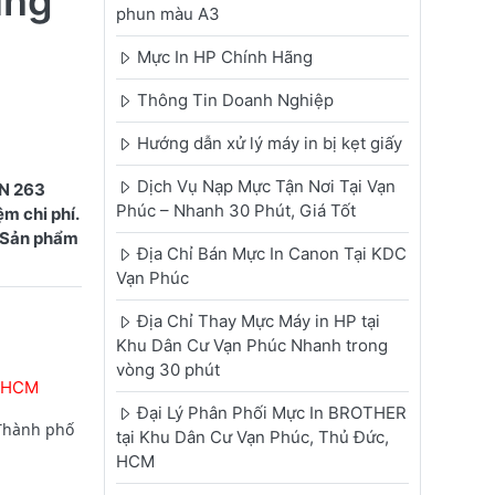
ùng
phun màu A3
Mực In HP Chính Hãng
Thông Tin Doanh Nghiệp
Hướng dẫn xử lý máy in bị kẹt giấy
Dịch Vụ Nạp Mực Tận Nơi Tại Vạn
TN 263
Phúc – Nhanh 30 Phút, Giá Tốt
m chi phí.
. Sản phẩm
Địa Chỉ Bán Mực In Canon Tại KDC
Vạn Phúc
Địa Chỉ Thay Mực Máy in HP tại
Khu Dân Cư Vạn Phúc Nhanh trong
vòng 30 phút
P.HCM
Đại Lý Phân Phối Mực In BROTHER
 Thành phố
tại Khu Dân Cư Vạn Phúc, Thủ Đức,
HCM