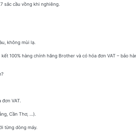
7 sắc cầu vồng khi nghiêng.
u, không mùi lạ.
 kết 100% hàng chính hãng Brother và có hóa đơn VAT – bảo hà
m?
a đơn VAT.
ng, Cần Thơ, …).
với từng dòng máy.