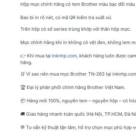
Hộp mực chính hãng có tem Brother màu bạc đổi màu 
Bao bì in rõ nét, có mã QR kiểm tra xuất xứ.
Trên hộp có số series trùng khớp với thân hộp mực.
Mực chính hãng khi in không có vệt đen, không lem mà
👉 Khi mua tại
inknhp.com
, khách hàng luôn được cam
hãng.
🛒 Vì sao nên mua mực Brother TN-263 tại inknhp.co
🏆 Đại lý phân phối chính hãng Brother Việt Nam.
📦 Hàng mới 100%, nguyên tem – nguyên hộp – có hó
🚚 Giao hàng nhanh toàn quốc (Hà Nội, TP.HCM, Đà Nẵ
💬 Tư vấn kỹ thuật tận tâm, hỗ trợ chọn mực phù hợp 