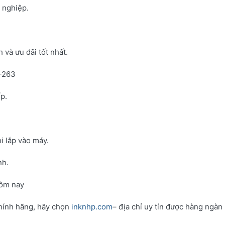
h nghiệp.
và ưu đãi tốt nhất.
N-263
p.
i lắp vào máy.
nh.
hôm nay
hính hãng, hãy chọn
inknhp.com
– địa chỉ uy tín được hàng ngàn