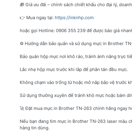
🎁 Giá ưu đãi – chính sách chiết khấu cho đại lý, doan
👉 Mua ngay tại:
https://inknhp.com
hoặc gọi Hotline: 0906 355 239 để được báo giá nhanh 
⚙️ Hướng dẫn bảo quản và sử dụng mực in Brother T
Bảo quản hộp mực nơi khô ráo, tránh ánh nắng trực tiế
Lắc nhẹ hộp mực trước khi lắp để phân tán đều mực.
Không chạm vào trống từ hoặc mở nắp bảo vệ trước kh
Sử dụng thường xuyên để tránh khô mực hoặc bám dí
🚀 Đặt mua mực in Brother TN-263 chính hãng ngay 
Nếu bạn đang tìm mực in Brother TN-263 laser màu c
hàng tin dùng.