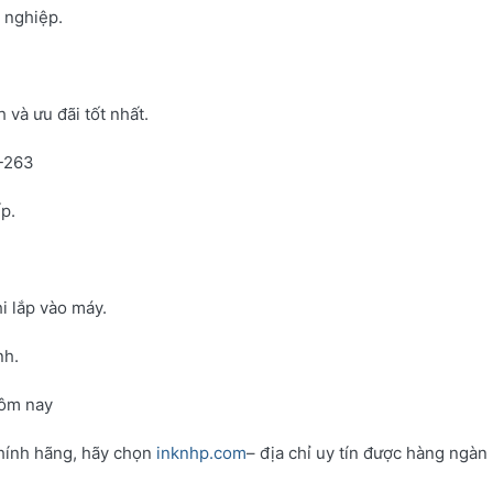
h nghiệp.
và ưu đãi tốt nhất.
N-263
p.
i lắp vào máy.
nh.
hôm nay
hính hãng, hãy chọn
inknhp.com
– địa chỉ uy tín được hàng ngàn