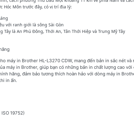
inh, cách phường Thủ Dầu Một khoảng 11 km về phía Nam và các
Hóc Môn trước đây, có vị trí địa lý:
Xáng
u với ranh giới là sông Sài Gòn
g Tây là An Phú Đông, Thới An, Tân Thới Hiệp và Trung Mỹ Tây
 hãng
 cho máy in Brother HL-L3270 CDW, mang đến bản in sắc nét và r
ủa máy in Brother, giúp bạn có những bản in chất lượng cao với 
hính hãng, đảm bảo tương thích hoàn hảo với dòng máy in Broth
hi in ấn.
n ISO 19752)