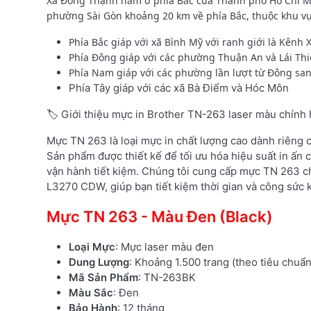
Xã Đông Thạnh nằm ở phía Bắc của Thành phố Hồ Chí M
phường Sài Gòn khoảng 20 km về phía Bắc, thuộc khu vực 
Phía Bắc giáp với xã Bình Mỹ với ranh giới là Kênh 
Phía Đông giáp với các phường Thuận An và Lái Thiê
Phía Nam giáp với các phường lần lượt từ Đông san
Phía Tây giáp với các xã Bà Điểm và Hóc Môn
🏷️ Giới thiệu mực in Brother TN-263 laser màu chính
Mực TN 263 là loại mực in chất lượng cao dành riêng
Sản phẩm được thiết kế để tối ưu hóa hiệu suất in ấn c
vận hành tiết kiệm. Chúng tôi cung cấp mực TN 263 c
L3270 CDW, giúp bạn tiết kiệm thời gian và công sức k
Mực TN 263 - Màu Đen (Black)
Loại Mực
: Mực laser màu đen
Dung Lượng
: Khoảng 1.500 trang (theo tiêu chuẩ
Mã Sản Phẩm
: TN-263BK
Màu Sắc
: Đen
Bảo Hành
: 12 tháng