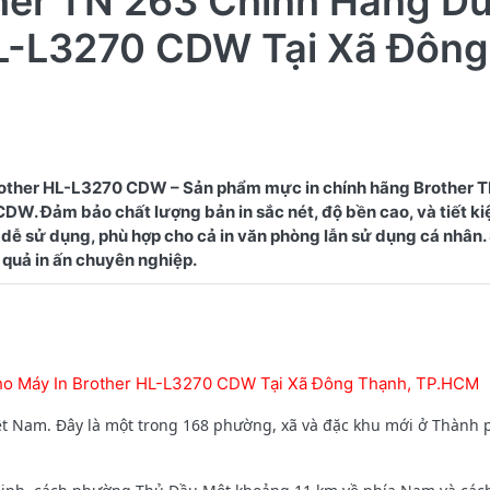
ther TN 263 Chính Hãng D
HL-L3270 CDW Tại Xã Đông
other HL-L3270 CDW – Sản phẩm mực in chính hãng Brother 
W. Đảm bảo chất lượng bản in sắc nét, độ bền cao, và tiết kiệ
dễ sử dụng, phù hợp cho cả in văn phòng lẫn sử dụng cá nhân
ho Máy In Brother HL-L3270 CDW Tại Xã Đông Thạnh, TP.HCM
ệt Nam. Đây là một trong 168 phường, xã và đặc khu mới ở Thành 