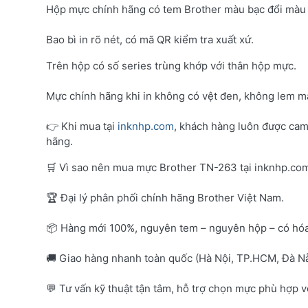
Hộp mực chính hãng có tem Brother màu bạc đổi màu 
Bao bì in rõ nét, có mã QR kiểm tra xuất xứ.
Trên hộp có số series trùng khớp với thân hộp mực.
Mực chính hãng khi in không có vệt đen, không lem mà
👉 Khi mua tại
inknhp.com
, khách hàng luôn được cam
hãng.
🛒 Vì sao nên mua mực Brother TN-263 tại inknhp.co
🏆 Đại lý phân phối chính hãng Brother Việt Nam.
📦 Hàng mới 100%, nguyên tem – nguyên hộp – có hó
🚚 Giao hàng nhanh toàn quốc (Hà Nội, TP.HCM, Đà Nẵ
💬 Tư vấn kỹ thuật tận tâm, hỗ trợ chọn mực phù hợp 