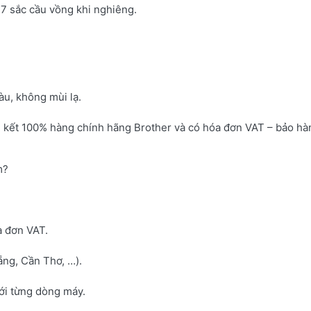
7 sắc cầu vồng khi nghiêng.
u, không mùi lạ.
 kết 100% hàng chính hãng Brother và có hóa đơn VAT – bảo hà
m?
a đơn VAT.
ng, Cần Thơ, …).
với từng dòng máy.