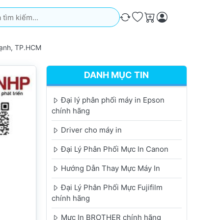
iếm. Kết quả sẽ tự động xuất hiện khi bạn nhập. Nhấn phím Ente
So sánh
Ưa thích
Giỏ hàng
hạnh, TP.HCM
DANH MỤC TIN
Đại lý phân phối máy in Epson
chính hãng
Driver cho máy in
Đại Lý Phân Phối Mực In Canon
Hướng Dẫn Thay Mực Máy In
Đại Lý Phân Phối Mực Fujifilm
chính hãng
Mực In BROTHER chính hãng