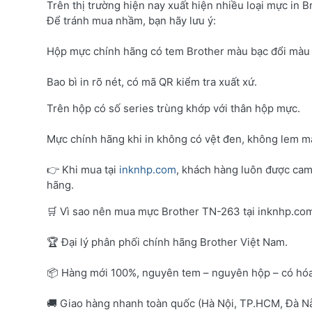
Trên thị trường hiện nay xuất hiện nhiều loại mực in B
Để tránh mua nhầm, bạn hãy lưu ý:
Hộp mực chính hãng có tem Brother màu bạc đổi màu 
Bao bì in rõ nét, có mã QR kiểm tra xuất xứ.
Trên hộp có số series trùng khớp với thân hộp mực.
Mực chính hãng khi in không có vệt đen, không lem mà
👉 Khi mua tại
inknhp.com
, khách hàng luôn được cam
hãng.
🛒 Vì sao nên mua mực Brother TN-263 tại inknhp.co
🏆 Đại lý phân phối chính hãng Brother Việt Nam.
📦 Hàng mới 100%, nguyên tem – nguyên hộp – có hó
🚚 Giao hàng nhanh toàn quốc (Hà Nội, TP.HCM, Đà Nẵ