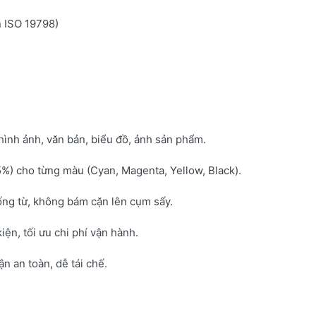
n ISO 19798)
hình ảnh, văn bản, biểu đồ, ảnh sản phẩm.
5%) cho từng màu (Cyan, Magenta, Yellow, Black).
ống từ, không bám cặn lên cụm sấy.
kiện, tối ưu chi phí vận hành.
 an toàn, dễ tái chế.