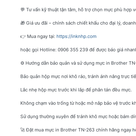
💬 Tư vấn kỹ thuật tận tâm, hỗ trợ chọn mực phù hợp 
🎁 Giá ưu đãi – chính sách chiết khấu cho đại lý, doan
👉 Mua ngay tại:
https://inknhp.com
hoặc gọi Hotline: 0906 355 239 để được báo giá nhanh 
⚙️ Hướng dẫn bảo quản và sử dụng mực in Brother T
Bảo quản hộp mực nơi khô ráo, tránh ánh nắng trực tiế
Lắc nhẹ hộp mực trước khi lắp để phân tán đều mực.
Không chạm vào trống từ hoặc mở nắp bảo vệ trước kh
Sử dụng thường xuyên để tránh khô mực hoặc bám dí
🚀 Đặt mua mực in Brother TN-263 chính hãng ngay 