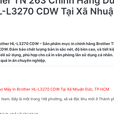
ther TN 263 Chính Hãng D
HL-L3270 CDW Tại Xã Nhu
other HL-L3270 CDW – Sản phẩm mực in chính hãng Brother 
W. Đảm bảo chất lượng bản in sắc nét, độ bền cao, và tiết kiệ
dễ sử dụng, phù hợp cho cả in văn phòng lẫn sử dụng cá nhân
ho Máy In Brother HL-L3270 CDW Tại Xã Nhuận Đức, TP.HCM
t Nam. Đây là một trong 168 phường, xã và đặc khu mới ở Thành p