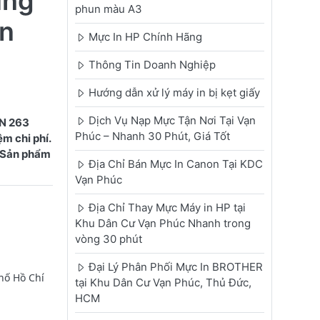
ùng
phun màu A3
ận
Mực In HP Chính Hãng
Thông Tin Doanh Nghiệp
Hướng dẫn xử lý máy in bị kẹt giấy
Dịch Vụ Nạp Mực Tận Nơi Tại Vạn
TN 263
Phúc – Nhanh 30 Phút, Giá Tốt
m chi phí.
. Sản phẩm
Địa Chỉ Bán Mực In Canon Tại KDC
Vạn Phúc
Địa Chỉ Thay Mực Máy in HP tại
Khu Dân Cư Vạn Phúc Nhanh trong
vòng 30 phút
Đại Lý Phân Phối Mực In BROTHER
hố Hồ Chí
tại Khu Dân Cư Vạn Phúc, Thủ Đức,
HCM