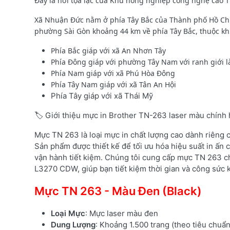
Đây là nơi tọa lạc của Khu nông nghiệp công nghệ cao 
Xã Nhuận Đức nằm ở phía Tây Bắc của Thành phố Hồ Ch
phường Sài Gòn khoảng 44 km về phía Tây Bắc, thuộc khu v
Phía Bắc giáp với xã An Nhơn Tây
Phía Đông giáp với phường Tây Nam với ranh giới l
Phía Nam giáp với xã Phú Hòa Đông
Phía Tây Nam giáp với xã Tân An Hội
Phía Tây giáp với xã Thái Mỹ
🏷️ Giới thiệu mực in Brother TN-263 laser màu chính
Mực TN 263 là loại mực in chất lượng cao dành riêng
Sản phẩm được thiết kế để tối ưu hóa hiệu suất in ấn c
vận hành tiết kiệm. Chúng tôi cung cấp mực TN 263 c
L3270 CDW, giúp bạn tiết kiệm thời gian và công sức k
Mực TN 263 - Màu Đen (Black)
Loại Mực
: Mực laser màu đen
Dung Lượng
: Khoảng 1.500 trang (theo tiêu chuẩ