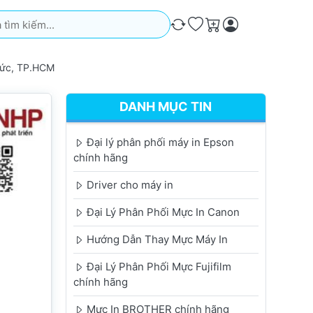
iếm. Kết quả sẽ tự động xuất hiện khi bạn nhập. Nhấn phím Ente
So sánh
Ưa thích
Giỏ hàng
Đức, TP.HCM
DANH MỤC TIN
Đại lý phân phối máy in Epson
chính hãng
Driver cho máy in
Đại Lý Phân Phối Mực In Canon
Hướng Dẫn Thay Mực Máy In
Đại Lý Phân Phối Mực Fujifilm
chính hãng
Mực In BROTHER chính hãng