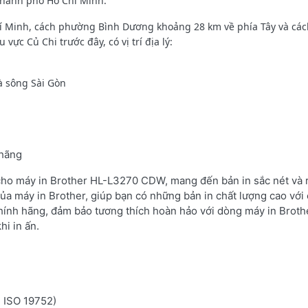
Thành phố Hồ Chí Minh.
í Minh, cách phường Bình Dương khoảng 28 km về phía Tây và các
ực Củ Chi trước đây, có vị trí địa lý:
à sông Sài Gòn
 hãng
 cho máy in Brother HL-L3270 CDW, mang đến bản in sắc nét và r
ủa máy in Brother, giúp bạn có những bản in chất lượng cao với 
hính hãng, đảm bảo tương thích hoàn hảo với dòng máy in Broth
hi in ấn.
n ISO 19752)