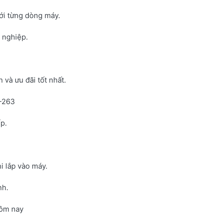
với từng dòng máy.
h nghiệp.
và ưu đãi tốt nhất.
N-263
p.
i lắp vào máy.
nh.
hôm nay