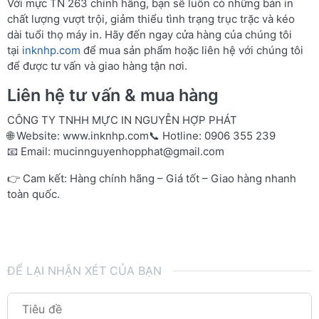
Với mực TN 263 chính hãng, bạn sẽ luôn có những bản in
chất lượng vượt trội, giảm thiểu tình trạng trục trặc và kéo
dài tuổi thọ máy in. Hãy đến ngay cửa hàng của chúng tôi
tại
inknhp.com
để mua sản phẩm hoặc liên hệ với chúng tôi
để được tư vấn và giao hàng tận nơi.
Liên hệ tư vấn & mua hàng
CÔNG TY TNHH MỰC IN NGUYỄN HỢP PHÁT
🌐 Website:
www.inknhp.com
📞 Hotline: 0906 355 239
📧 Email:
mucinnguyenhopphat@gmail.com
👉 Cam kết: Hàng chính hãng – Giá tốt – Giao hàng nhanh
toàn quốc.
ĐỂ LẠI NHẬN XÉT CỦA BẠN