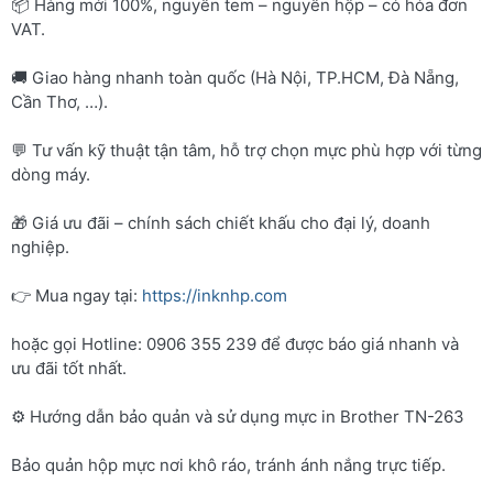
📦 Hàng mới 100%, nguyên tem – nguyên hộp – có hóa đơn
VAT.
🚚 Giao hàng nhanh toàn quốc (Hà Nội, TP.HCM, Đà Nẵng,
Cần Thơ, …).
💬 Tư vấn kỹ thuật tận tâm, hỗ trợ chọn mực phù hợp với từng
dòng máy.
🎁 Giá ưu đãi – chính sách chiết khấu cho đại lý, doanh
nghiệp.
👉 Mua ngay tại:
https://inknhp.com
hoặc gọi Hotline: 0906 355 239 để được báo giá nhanh và
ưu đãi tốt nhất.
⚙️ Hướng dẫn bảo quản và sử dụng mực in Brother TN-263
Bảo quản hộp mực nơi khô ráo, tránh ánh nắng trực tiếp.