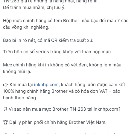
TN-263 giá rẻ nhưng là hàng nhái, hàng refill.
Để tránh mua nhầm, chị lưu ý:
Hộp mực chính hãng có tem Brother màu bạc đổi màu 7 sắc
cầu vồng khi nghiêng.
Bao bì in rõ nét, có mã QR kiểm tra xuất xứ.
Trên hộp có số series trùng khớp với thân hộp mực.
Mực chính hãng khi in không có vệt đen, không lem màu,
không mùi lạ.
👉 Khi mua tại
inknhp.com
, khách hàng luôn được cam kết
100% hàng chính hãng Brother và có hóa đơn VAT – bảo
hành theo hãng.
🛒 Vì sao nên mua mực Brother TN-263 tại inknhp.com?
🏆 Đại lý phân phối chính hãng Brother Việt Nam.