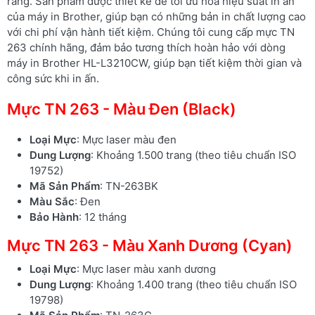
ràng. Sản phẩm được thiết kế để tối ưu hóa hiệu suất in ấn
của máy in Brother, giúp bạn có những bản in chất lượng cao
với chi phí vận hành tiết kiệm. Chúng tôi cung cấp mực TN
263 chính hãng, đảm bảo tương thích hoàn hảo với dòng
máy in Brother HL-L3210CW, giúp bạn tiết kiệm thời gian và
công sức khi in ấn.
Mực TN 263 - Màu Đen (Black)
Loại Mực
: Mực laser màu đen
Dung Lượng
: Khoảng 1.500 trang (theo tiêu chuẩn ISO
19752)
Mã Sản Phẩm
: TN-263BK
Màu Sắc
: Đen
Bảo Hành
: 12 tháng
Mực TN 263 - Màu Xanh Dương (Cyan)
Loại Mực
: Mực laser màu xanh dương
Dung Lượng
: Khoảng 1.400 trang (theo tiêu chuẩn ISO
19798)