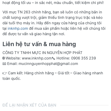
hoạt động tối ưu – in sắc nét, màu chuẩn, tiết kiệm chi phí!
Với mực TN 263 chính hãng, bạn sẽ luôn có những bản in
chất lượng vượt trội, giảm thiểu tình trạng trục trặc và kéo
dài tuổi thọ máy in. Hãy đến ngay cửa hàng của chúng tôi
tại
inknhp.com
để mua sản phẩm hoặc liên hệ với chúng tôi
để được tư vấn và giao hàng tận nơi.
Liên hệ tư vấn & mua hàng
CÔNG TY TNHH MỰC IN NGUYỄN HỢP PHÁT
🌐 Website:
www.inknhp.com
📞 Hotline: 0906 355 239
📧 Email:
mucinnguyenhopphat@gmail.com
👉 Cam kết: Hàng chính hãng – Giá tốt – Giao hàng nhanh
toàn quốc.
ĐỂ LẠI NHẬN XÉT CỦA BẠN