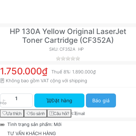
HP 130A Yellow Original LaserJet
Toner Cartridge (CF352A)
SKU: CF352A
HP
1.750.000₫
Thuế 8%:
1.890.000₫
Không bao gồm VAT cộng với
shipping
HP 130A Yellow Original LaserJet Toner Cartrid
Đặt hàng
Báo giá
Hộp
Ưa thích
So sánh
Câu hỏi?
Email
Tình trạng sản phẩm:
Mới
TƯ VẤN KHÁCH HÀNG