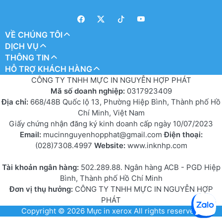
VỀ CHÚNG TÔI
DỊCH VỤ
THÔNG TIN
HỖ TRỢ KHÁCH HÀNG
CÔNG TY TNHH MỰC IN NGUYỄN HỢP PHÁT
Mã số doanh nghiệp:
0317923409
Địa chỉ:
668/48B Quốc lộ 13, Phường Hiệp Bình, Thành phố Hồ
Chí Minh, Việt Nam
Giấy chứng nhận đăng ký kinh doanh cấp ngày 10/07/2023
Email:
mucinnguyenhopphat@gmail.com
Điện thoại:
(028)7308.4997
Website:
www.inknhp.com
Tài khoản ngân hàng:
502.289.88. Ngân hàng ACB - PGD Hiệp
Bình, Thành phố Hồ Chí Minh
Đơn vị thụ hưởng:
CÔNG TY TNHH MỰC IN NGUYỄN HỢP
PHÁT
Copyright © 2026
Mực in xerox
All rights reserved.