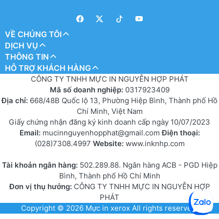
VỀ CHÚNG TÔI
DỊCH VỤ
THÔNG TIN
HỖ TRỢ KHÁCH HÀNG
CÔNG TY TNHH MỰC IN NGUYỄN HỢP PHÁT
Mã số doanh nghiệp:
0317923409
Địa chỉ:
668/48B Quốc lộ 13, Phường Hiệp Bình, Thành phố Hồ
Chí Minh, Việt Nam
Giấy chứng nhận đăng ký kinh doanh cấp ngày 10/07/2023
Email:
mucinnguyenhopphat@gmail.com
Điện thoại:
(028)7308.4997
Website:
www.inknhp.com
Tài khoản ngân hàng:
502.289.88. Ngân hàng ACB - PGD Hiệp
Bình, Thành phố Hồ Chí Minh
Đơn vị thụ hưởng:
CÔNG TY TNHH MỰC IN NGUYỄN HỢP
PHÁT
Copyright © 2026
Mực in xerox
All rights reserved.