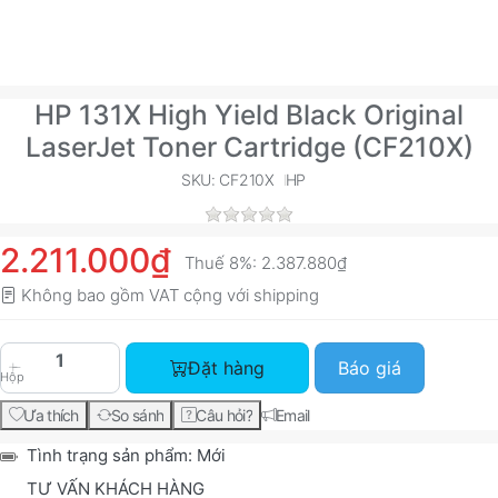
HP 131X High Yield Black Original
LaserJet Toner Cartridge (CF210X)
SKU: CF210X
HP
2.211.000₫
Thuế 8%:
2.387.880₫
Không bao gồm VAT cộng với
shipping
HP 131X High Yield Black Original LaserJet Tone
Đặt hàng
Báo giá
Hộp
Ưa thích
So sánh
Câu hỏi?
Email
Tình trạng sản phẩm:
Mới
TƯ VẤN KHÁCH HÀNG