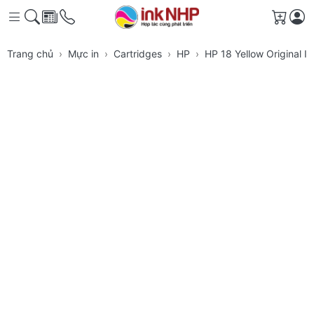
Giỏ h
Trang chủ
Mực in
Cartridges
HP
HP 18 Yellow Original I