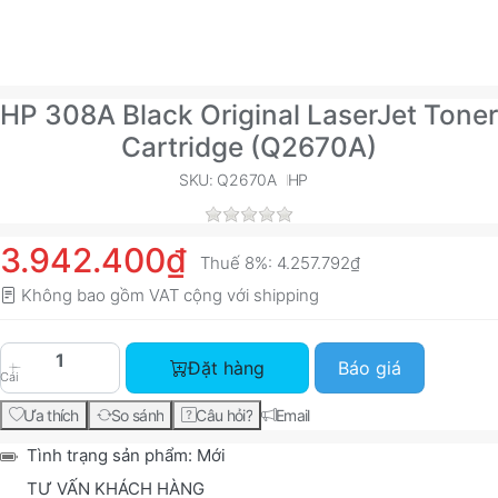
HP 308A Black Original LaserJet Toner
Cartridge (Q2670A)
SKU: Q2670A
HP
3.942.400₫
Thuế 8%:
4.257.792₫
Không bao gồm VAT cộng với
shipping
HP 308A Black Original LaserJet Toner Cartridg
Đặt hàng
Báo giá
Cái
Ưa thích
So sánh
Câu hỏi?
Email
Tình trạng sản phẩm:
Mới
TƯ VẤN KHÁCH HÀNG