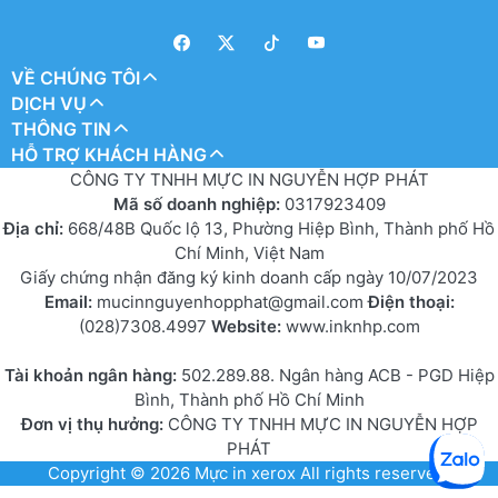
VỀ CHÚNG TÔI
DỊCH VỤ
THÔNG TIN
HỖ TRỢ KHÁCH HÀNG
CÔNG TY TNHH MỰC IN NGUYỄN HỢP PHÁT
Mã số doanh nghiệp:
0317923409
Địa chỉ:
668/48B Quốc lộ 13, Phường Hiệp Bình, Thành phố Hồ
Chí Minh, Việt Nam
Giấy chứng nhận đăng ký kinh doanh cấp ngày 10/07/2023
Email:
mucinnguyenhopphat@gmail.com
Điện thoại:
(028)7308.4997
Website:
www.inknhp.com
Tài khoản ngân hàng:
502.289.88. Ngân hàng ACB - PGD Hiệp
Bình, Thành phố Hồ Chí Minh
Đơn vị thụ hưởng:
CÔNG TY TNHH MỰC IN NGUYỄN HỢP
PHÁT
Copyright © 2026
Mực in xerox
All rights reserved.