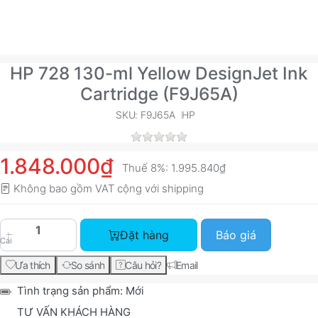
HP 728 130-ml Yellow DesignJet Ink
Cartridge (F9J65A)
SKU: F9J65A
HP
1.848.000₫
Thuế 8%:
1.995.840₫
Không bao gồm VAT cộng với
shipping
HP 728 130-ml Yellow DesignJet Ink Cartridge (
Đặt hàng
Báo giá
Cái
Ưa thích
So sánh
Câu hỏi?
Email
Tình trạng sản phẩm:
Mới
TƯ VẤN KHÁCH HÀNG