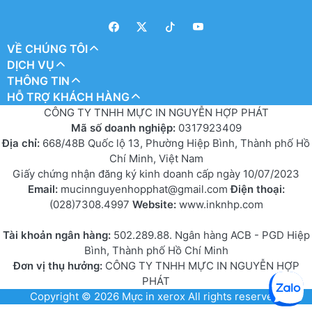
VỀ CHÚNG TÔI
DỊCH VỤ
THÔNG TIN
HỖ TRỢ KHÁCH HÀNG
CÔNG TY TNHH MỰC IN NGUYỄN HỢP PHÁT
Mã số doanh nghiệp:
0317923409
Địa chỉ:
668/48B Quốc lộ 13, Phường Hiệp Bình, Thành phố Hồ
Chí Minh, Việt Nam
Giấy chứng nhận đăng ký kinh doanh cấp ngày 10/07/2023
Email:
mucinnguyenhopphat@gmail.com
Điện thoại:
(028)7308.4997
Website:
www.inknhp.com
Tài khoản ngân hàng:
502.289.88. Ngân hàng ACB - PGD Hiệp
Bình, Thành phố Hồ Chí Minh
Đơn vị thụ hưởng:
CÔNG TY TNHH MỰC IN NGUYỄN HỢP
PHÁT
Copyright © 2026
Mực in xerox
All rights reserved.