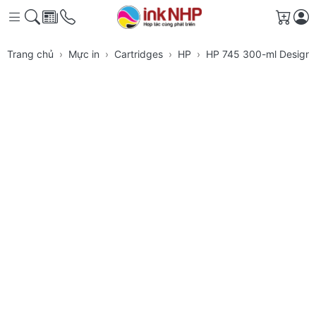
Giỏ h
Trang chủ
Mực in
Cartridges
HP
HP 745 300-ml DesignJ