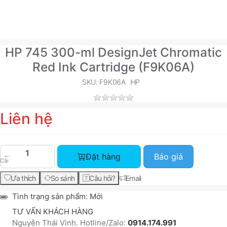
HP 745 300-ml DesignJet Chromatic
Red Ink Cartridge (F9K06A)
SKU: F9K06A
HP
Liên hệ
HP 745 300-ml DesignJet Chromatic Red Ink Cart
Đặt hàng
Báo giá
Cái
Ưa thích
So sánh
Câu hỏi?
Email
Tình trạng sản phẩm:
Mới
TƯ VẤN KHÁCH HÀNG
Nguyễn Thái Vinh. Hotline/Zalo:
0914.174.991