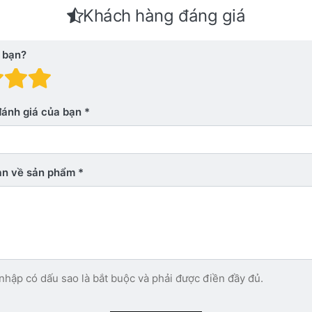
Khách hàng đáng giá
 bạn?
 giá: 1 trên 5 sao. Xấu
nh giá: 2 trên 5 sao.
Đánh giá: 3 trên 5 sao.
Đánh giá: 4 trên 5 sao.
Đánh giá: 5 trên 5 sao. Xu
đánh giá của bạn
bạn về sản phẩm
nhập có dấu sao là bắt buộc và phải được điền đầy đủ.