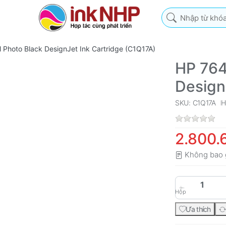
Nhập từ khóa tìm k
Photo Black DesignJet Ink Cartridge (C1Q17A)
HP 764
Design
SKU: C1Q17A
H
2.800.
Không bao 
Hộp
Ưa thích