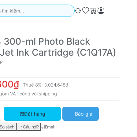
iếm. Kết quả sẽ tự động xuất hiện khi bạn nhập. Nhấn phím Ente
So sánh
Ưa thích
Giỏ hàng
 300-ml Photo Black
Jet Ink Cartridge (C1Q17A)
P
600₫
Thuế 8%:
3.024.648₫
gồm VAT cộng với
shipping
HP 764 300-ml Photo Black DesignJet Ink Cartridge (C1Q17A) v
Đặt hàng
Báo giá
So sánh
Câu hỏi?
Email