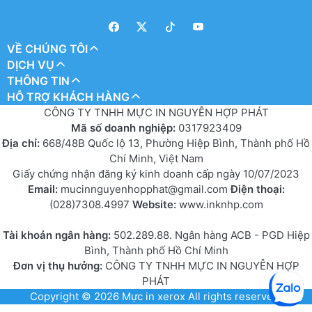
VỀ CHÚNG TÔI
DỊCH VỤ
THÔNG TIN
HỖ TRỢ KHÁCH HÀNG
CÔNG TY TNHH MỰC IN NGUYỄN HỢP PHÁT
Mã số doanh nghiệp:
0317923409
Địa chỉ:
668/48B Quốc lộ 13, Phường Hiệp Bình, Thành phố Hồ
Chí Minh, Việt Nam
Giấy chứng nhận đăng ký kinh doanh cấp ngày 10/07/2023
Email:
mucinnguyenhopphat@gmail.com
Điện thoại:
(028)7308.4997
Website:
www.inknhp.com
Tài khoản ngân hàng:
502.289.88. Ngân hàng ACB - PGD Hiệp
Bình, Thành phố Hồ Chí Minh
Đơn vị thụ hưởng:
CÔNG TY TNHH MỰC IN NGUYỄN HỢP
PHÁT
Copyright © 2026
Mực in xerox
All rights reserved.