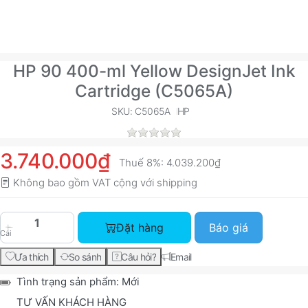
HP 90 400-ml Yellow DesignJet Ink
Cartridge (C5065A)
SKU: C5065A
HP
3.740.000₫
Thuế 8%:
4.039.200₫
Không bao gồm VAT cộng với
shipping
HP 90 400-ml Yellow DesignJet Ink Cartridge (C
Đặt hàng
Báo giá
Cái
Ưa thích
So sánh
Câu hỏi?
Email
Tình trạng sản phẩm:
Mới
TƯ VẤN KHÁCH HÀNG