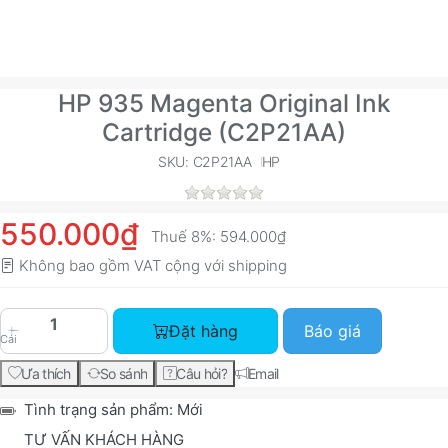
HP 935 Magenta Original Ink
Cartridge (C2P21AA)
SKU: C2P21AA
HP
550.000₫
Thuế 8%:
594.000₫
Không bao gồm VAT cộng với
shipping
HP 935 Magenta Original Ink Cartridge (C2P21AA
Đặt hàng
Báo giá
Cái
Ưa thích
So sánh
Câu hỏi?
Email
Tình trạng sản phẩm:
Mới
TƯ VẤN KHÁCH HÀNG