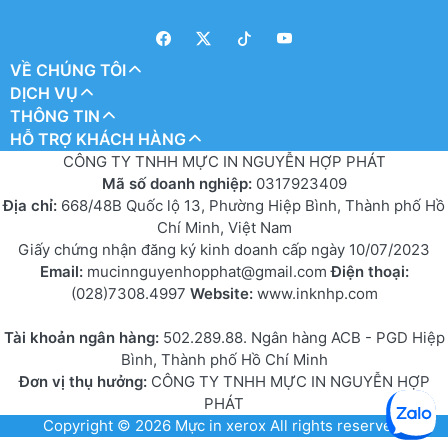
VỀ CHÚNG TÔI
DỊCH VỤ
THÔNG TIN
HỖ TRỢ KHÁCH HÀNG
CÔNG TY TNHH MỰC IN NGUYỄN HỢP PHÁT
Mã số doanh nghiệp:
0317923409
Địa chỉ:
668/48B Quốc lộ 13, Phường Hiệp Bình, Thành phố Hồ
Chí Minh, Việt Nam
Giấy chứng nhận đăng ký kinh doanh cấp ngày 10/07/2023
Email:
mucinnguyenhopphat@gmail.com
Điện thoại:
(028)7308.4997
Website:
www.inknhp.com
Tài khoản ngân hàng:
502.289.88. Ngân hàng ACB - PGD Hiệp
Bình, Thành phố Hồ Chí Minh
Đơn vị thụ hưởng:
CÔNG TY TNHH MỰC IN NGUYỄN HỢP
PHÁT
Copyright © 2026
Mực in xerox
All rights reserved.