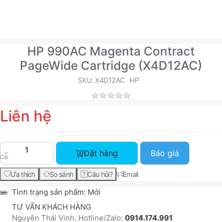
HP 990AC Magenta Contract
PageWide Cartridge (X4D12AC)
SKU: X4D12AC
HP
Liên hệ
HP 990AC Magenta Contract PageWide Cartridge 
Đặt hàng
Báo giá
Cái
Ưa thích
So sánh
Câu hỏi?
Email
Tình trạng sản phẩm:
Mới
TƯ VẤN KHÁCH HÀNG
Nguyễn Thái Vinh. Hotline/Zalo:
0914.174.991