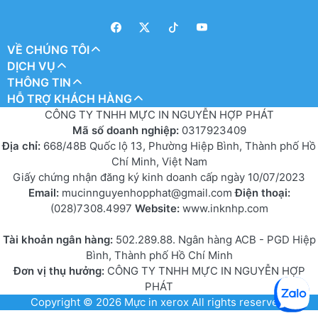
VỀ CHÚNG TÔI
DỊCH VỤ
THÔNG TIN
HỖ TRỢ KHÁCH HÀNG
CÔNG TY TNHH MỰC IN NGUYỄN HỢP PHÁT
Mã số doanh nghiệp:
0317923409
Địa chỉ:
668/48B Quốc lộ 13, Phường Hiệp Bình, Thành phố Hồ
Chí Minh, Việt Nam
Giấy chứng nhận đăng ký kinh doanh cấp ngày 10/07/2023
Email:
mucinnguyenhopphat@gmail.com
Điện thoại:
(028)7308.4997
Website:
www.inknhp.com
Tài khoản ngân hàng:
502.289.88. Ngân hàng ACB - PGD Hiệp
Bình, Thành phố Hồ Chí Minh
Đơn vị thụ hưởng:
CÔNG TY TNHH MỰC IN NGUYỄN HỢP
PHÁT
Copyright © 2026
Mực in xerox
All rights reserved.