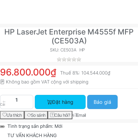
HP LaserJet Enterprise M4555f MFP
(CE503A)
SKU: CE503A
HP
96.800.000₫
Thuế 8%:
104.544.000₫
Không bao gồm VAT cộng với
shipping
HP LaserJet Enterprise M4555f MFP (CE503A) vớ
Đặt hàng
Báo giá
Cái
Ưa thích
So sánh
Câu hỏi?
Email
Tình trạng sản phẩm:
Mới
TƯ VẤN KHÁCH HÀNG