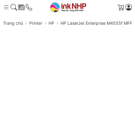
Giỏ h
Trang chủ
Printer
HP
HP LaserJet Enterprise M4555f MFP