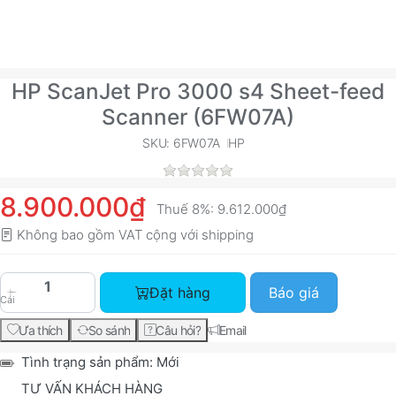
HP ScanJet Pro 3000 s4 Sheet-feed
Scanner (6FW07A)
SKU: 6FW07A
HP
8.900.000₫
Thuế 8%:
9.612.000₫
Không bao gồm VAT cộng với
shipping
HP ScanJet Pro 3000 s4 Sheet-feed Scanner (6F
Đặt hàng
Báo giá
Cái
Ưa thích
So sánh
Câu hỏi?
Email
Tình trạng sản phẩm:
Mới
TƯ VẤN KHÁCH HÀNG