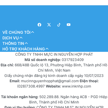
VỀ CHÚNG TÔI
DỊCH VỤ
THÔNG TIN
HỖ TRỢ KHÁCH HÀNG
CÔNG TY TNHH MỰC IN NGUYỄN HỢP PHÁT
Mã số doanh nghiệp:
0317923409
Địa chỉ:
668/48B Quốc lộ 13, Phường Hiệp Bình, Thành phố Hồ
Chí Minh, Việt Nam
Giấy chứng nhận đăng ký kinh doanh cấp ngày 10/07/2023
Email:
mucinnguyenhopphat@gmail.com
Điện thoại:
(028)7308.4997
Website:
www.inknhp.com
Tài khoản ngân hàng:
502.289.88. Ngân hàng ACB - PGD Hiệp
Bình, Thành phố Hồ Chí Minh
Đơn vị thụ hưởng:
CÔNG TY TNHH MỰC IN NGUYỄN HỢP