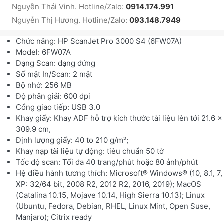
Nguyễn Thái Vinh. Hotline/Zalo:
0914.174.991
Nguyễn Thị Hương. Hotline/Zalo:
093.148.7949
Chức năng: HP ScanJet Pro 3000 S4 (6FW07A)
Model: 6FW07A
Dạng Scan: dạng đứng
Số mặt In/Scan: 2 mặt
Bộ nhớ: 256 MB
Độ phân giải: 600 dpi
Cổng giao tiếp: USB 3.0
Khay giấy: Khay ADF hỗ trợ kích thước tài liệu lên tới 21.6 x
309.9 cm,
Định lượng giấy: 40 to 210 g/m²;
Khay nạp tài liệu tự động: tiêu chuẩn 50 tờ
Tốc độ scan: Tối đa 40 trang/phút hoặc 80 ảnh/phút
Hệ điều hành tương thích: Microsoft® Windows® (10, 8.1, 7,
XP: 32/64 bit, 2008 R2, 2012 R2, 2016, 2019); MacOS
(Catalina 10.15, Mojave 10.14, High Sierra 10.13); Linux
(Ubuntu, Fedora, Debian, RHEL, Linux Mint, Open Suse,
Manjaro); Citrix ready