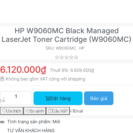
HP W9060MC Black Managed
LaserJet Toner Cartridge (W9060MC)
SKU: W9060MC
HP
6.120.000₫
Thuế 8%:
6.609.600₫
Không bao gồm VAT cộng với
shipping
HP W9060MC Black Managed LaserJet Toner Cart
Đặt hàng
Báo giá
Cái
Ưa thích
So sánh
Câu hỏi?
Email
Tình trạng sản phẩm:
Mới
TƯ VẤN KHÁCH HÀNG