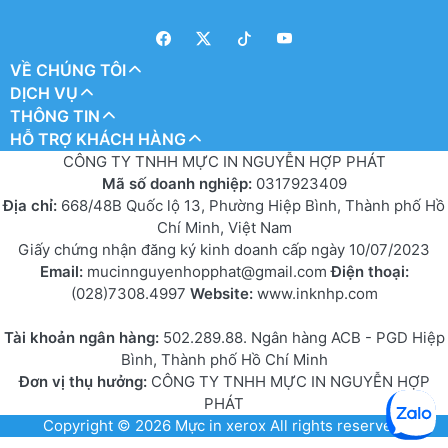
VỀ CHÚNG TÔI
DỊCH VỤ
THÔNG TIN
HỖ TRỢ KHÁCH HÀNG
CÔNG TY TNHH MỰC IN NGUYỄN HỢP PHÁT
Mã số doanh nghiệp:
0317923409
Địa chỉ:
668/48B Quốc lộ 13, Phường Hiệp Bình, Thành phố Hồ
Chí Minh, Việt Nam
Giấy chứng nhận đăng ký kinh doanh cấp ngày 10/07/2023
Email:
mucinnguyenhopphat@gmail.com
Điện thoại:
(028)7308.4997
Website:
www.inknhp.com
Tài khoản ngân hàng:
502.289.88. Ngân hàng ACB - PGD Hiệp
Bình, Thành phố Hồ Chí Minh
Đơn vị thụ hưởng:
CÔNG TY TNHH MỰC IN NGUYỄN HỢP
PHÁT
Copyright © 2026
Mực in xerox
All rights reserved.