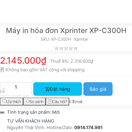
Máy in hóa đơn Xprinter XP-C300H
SKU: XP-C300H
Xprinter
2.145.000₫
Thuế 8%:
2.316.600₫
Không bao gồm VAT cộng với
shipping
Máy in hóa đơn Xprinter XP-C300H với giá 2.145
Đặt hàng
Báo giá
Cái
Ưa thích
So sánh
Câu hỏi?
Email
Tình trạng sản phẩm:
Mới
TƯ VẤN KHÁCH HÀNG
Nguyễn Thái Vinh. Hotline/Zalo:
0914.174.991