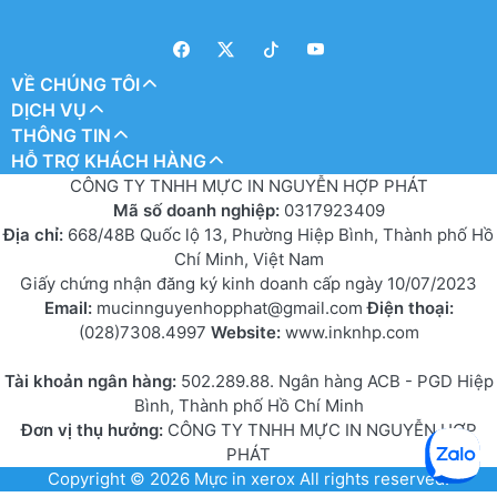
VỀ CHÚNG TÔI
DỊCH VỤ
THÔNG TIN
HỖ TRỢ KHÁCH HÀNG
CÔNG TY TNHH MỰC IN NGUYỄN HỢP PHÁT
Mã số doanh nghiệp:
0317923409
Địa chỉ:
668/48B Quốc lộ 13, Phường Hiệp Bình, Thành phố Hồ
Chí Minh, Việt Nam
Giấy chứng nhận đăng ký kinh doanh cấp ngày 10/07/2023
Email:
mucinnguyenhopphat@gmail.com
Điện thoại:
(028)7308.4997
Website:
www.inknhp.com
Tài khoản ngân hàng:
502.289.88. Ngân hàng ACB - PGD Hiệp
Bình, Thành phố Hồ Chí Minh
Đơn vị thụ hưởng:
CÔNG TY TNHH MỰC IN NGUYỄN HỢP
PHÁT
Copyright © 2026
Mực in xerox
All rights reserved.