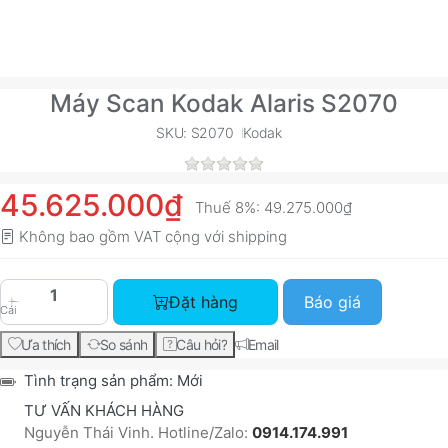
Máy Scan Kodak Alaris S2070
SKU: S2070
Kodak
45.625.000₫
Thuế 8%:
49.275.000₫
Không bao gồm VAT cộng với
shipping
Máy Scan Kodak Alaris S2070 với giá 45.625.000
Đặt hàng
Báo giá
Cái
Ưa thích
So sánh
Câu hỏi?
Email
Tình trạng sản phẩm:
Mới
TƯ VẤN KHÁCH HÀNG
Nguyễn Thái Vinh. Hotline/Zalo:
0914.174.991