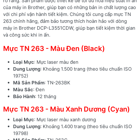
rõ ràng. Sản phẩm được thiết kế để tối ưu hóa hiệu suất in ấn
của máy in Brother, giúp bạn có những bản in chất lượng cao
với chi phí vận hành tiết kiệm. Chúng tôi cung cấp mực TN
263 chính hãng, đảm bảo tương thích hoàn hảo với dòng
máy in Brother DCP-L3551CDW, giúp bạn tiết kiệm thời gian
và công sức khi in ấn.
Mực TN 263 - Màu Đen (Black)
Loại Mực
: Mực laser màu đen
Dung Lượng
: Khoảng 1.500 trang (theo tiêu chuẩn ISO
19752)
Mã Sản Phẩm
: TN-263BK
Màu Sắc
: Đen
Bảo Hành
: 12 tháng
Mực TN 263 - Màu Xanh Dương (Cyan)
Loại Mực
: Mực laser màu xanh dương
Dung Lượng
: Khoảng 1.400 trang (theo tiêu chuẩn ISO
19798)