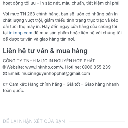
hoạt động tối ưu – in sắc nét, màu chuẩn, tiết kiệm chi phí!
Với mực TN 263 chính hãng, bạn sẽ luôn có những bản in
chất lượng vượt trội, giảm thiểu tình trạng trục trặc và kéo
dài tuổi thọ máy in. Hãy đến ngay cửa hàng của chúng tôi
tại
inknhp.com
để mua sản phẩm hoặc liên hệ với chúng tôi
để được tư vấn và giao hàng tận nơi.
Liên hệ tư vấn & mua hàng
CÔNG TY TNHH MỰC IN NGUYỄN HỢP PHÁT
🌐 Website:
www.inknhp.com
📞 Hotline: 0906 355 239
📧 Email:
mucinnguyenhopphat@gmail.com
👉 Cam kết: Hàng chính hãng – Giá tốt – Giao hàng nhanh
toàn quốc.
ĐỂ LẠI NHẬN XÉT CỦA BẠN