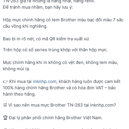
TN-263 giá rẻ nhưng là hàng nhái, hàng refill.
Để tránh mua nhầm, bạn hãy lưu ý:
Hộp mực chính hãng có tem Brother màu bạc đổi màu 7 sắc
cầu vồng khi nghiêng.
Bao bì in rõ nét, có mã QR kiểm tra xuất xứ.
Trên hộp có số series trùng khớp với thân hộp mực.
Mực chính hãng khi in không có vệt đen, không lem màu,
không mùi lạ.
👉 Khi mua tại
inknhp.com
, khách hàng luôn được cam kết
100% hàng chính hãng Brother và có hóa đơn VAT – bảo
hành theo hãng.
🛒 Vì sao nên mua mực Brother TN-263 tại inknhp.com?
🏆 Đại lý phân phối chính hãng Brother Việt Nam.