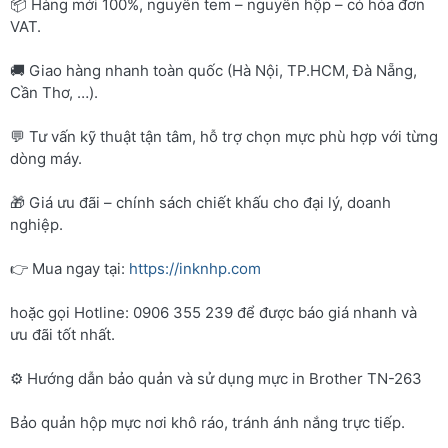
📦 Hàng mới 100%, nguyên tem – nguyên hộp – có hóa đơn
VAT.
🚚 Giao hàng nhanh toàn quốc (Hà Nội, TP.HCM, Đà Nẵng,
Cần Thơ, …).
💬 Tư vấn kỹ thuật tận tâm, hỗ trợ chọn mực phù hợp với từng
dòng máy.
🎁 Giá ưu đãi – chính sách chiết khấu cho đại lý, doanh
nghiệp.
👉 Mua ngay tại:
https://inknhp.com
hoặc gọi Hotline: 0906 355 239 để được báo giá nhanh và
ưu đãi tốt nhất.
⚙️ Hướng dẫn bảo quản và sử dụng mực in Brother TN-263
Bảo quản hộp mực nơi khô ráo, tránh ánh nắng trực tiếp.