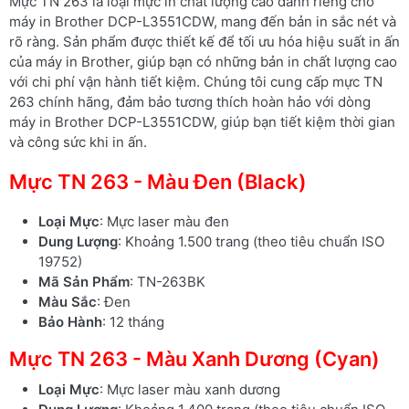
Mực TN 263 là loại mực in chất lượng cao dành riêng cho
máy in Brother DCP-L3551CDW, mang đến bản in sắc nét và
rõ ràng. Sản phẩm được thiết kế để tối ưu hóa hiệu suất in ấn
của máy in Brother, giúp bạn có những bản in chất lượng cao
với chi phí vận hành tiết kiệm. Chúng tôi cung cấp mực TN
263 chính hãng, đảm bảo tương thích hoàn hảo với dòng
máy in Brother DCP-L3551CDW, giúp bạn tiết kiệm thời gian
và công sức khi in ấn.
Mực TN 263 - Màu Đen (Black)
Loại Mực
: Mực laser màu đen
Dung Lượng
: Khoảng 1.500 trang (theo tiêu chuẩn ISO
19752)
Mã Sản Phẩm
: TN-263BK
Màu Sắc
: Đen
Bảo Hành
: 12 tháng
Mực TN 263 - Màu Xanh Dương (Cyan)
Loại Mực
: Mực laser màu xanh dương