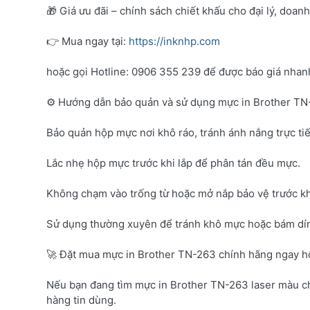
🎁 Giá ưu đãi – chính sách chiết khấu cho đại lý, doan
👉 Mua ngay tại:
https://inknhp.com
hoặc gọi Hotline: 0906 355 239 để được báo giá nhanh 
⚙️ Hướng dẫn bảo quản và sử dụng mực in Brother T
Bảo quản hộp mực nơi khô ráo, tránh ánh nắng trực tiế
Lắc nhẹ hộp mực trước khi lắp để phân tán đều mực.
Không chạm vào trống từ hoặc mở nắp bảo vệ trước kh
Sử dụng thường xuyên để tránh khô mực hoặc bám dí
🚀 Đặt mua mực in Brother TN-263 chính hãng ngay 
Nếu bạn đang tìm mực in Brother TN-263 laser màu c
hàng tin dùng.