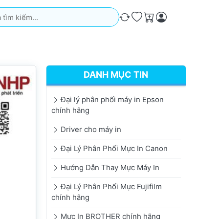
iếm. Kết quả sẽ tự động xuất hiện khi bạn nhập. Nhấn phím Ente
So sánh
Ưa thích
Giỏ hàng
DANH MỤC TIN
Đại lý phân phối máy in Epson
chính hãng
Driver cho máy in
Đại Lý Phân Phối Mực In Canon
Hướng Dẫn Thay Mực Máy In
Đại Lý Phân Phối Mực Fujifilm
chính hãng
Mực In BROTHER chính hãng