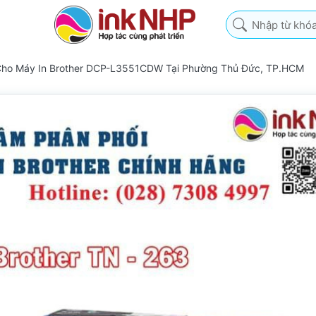
Nhập từ khóa tìm k
Cho Máy In Brother DCP-L3551CDW Tại Phường Thủ Đức, TP.HCM