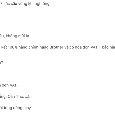
7 sắc cầu vồng khi nghiêng.
u, không mùi lạ.
 kết 100% hàng chính hãng Brother và có hóa đơn VAT – bảo hà
m?
a đơn VAT.
ng, Cần Thơ, …).
với từng dòng máy.