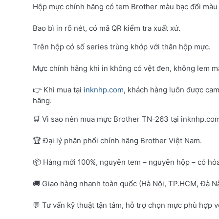
Hộp mực chính hãng có tem Brother màu bạc đổi màu 
Bao bì in rõ nét, có mã QR kiểm tra xuất xứ.
Trên hộp có số series trùng khớp với thân hộp mực.
Mực chính hãng khi in không có vệt đen, không lem mà
👉 Khi mua tại
inknhp.com
, khách hàng luôn được cam
hãng.
🛒 Vì sao nên mua mực Brother TN-263 tại inknhp.co
🏆 Đại lý phân phối chính hãng Brother Việt Nam.
📦 Hàng mới 100%, nguyên tem – nguyên hộp – có hó
🚚 Giao hàng nhanh toàn quốc (Hà Nội, TP.HCM, Đà Nẵ
💬 Tư vấn kỹ thuật tận tâm, hỗ trợ chọn mực phù hợp 