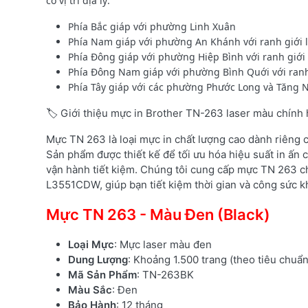
có vị trí địa lý:
Phía Bắc giáp với phường Linh Xuân
Phía Nam giáp với phường An Khánh với ranh giới l
Phía Đông giáp với phường Hiệp Bình với ranh giớ
Phía Đông Nam giáp với phường Bình Quới với ranh 
Phía Tây giáp với các phường Phước Long và Tăng N
🏷️ Giới thiệu mực in Brother TN-263 laser màu chính
Mực TN 263 là loại mực in chất lượng cao dành riêng
Sản phẩm được thiết kế để tối ưu hóa hiệu suất in ấn c
vận hành tiết kiệm. Chúng tôi cung cấp mực TN 263 c
L3551CDW, giúp bạn tiết kiệm thời gian và công sức kh
Mực TN 263 - Màu Đen (Black)
Loại Mực
: Mực laser màu đen
Dung Lượng
: Khoảng 1.500 trang (theo tiêu chuẩ
Mã Sản Phẩm
: TN-263BK
Màu Sắc
: Đen
Bảo Hành
: 12 tháng