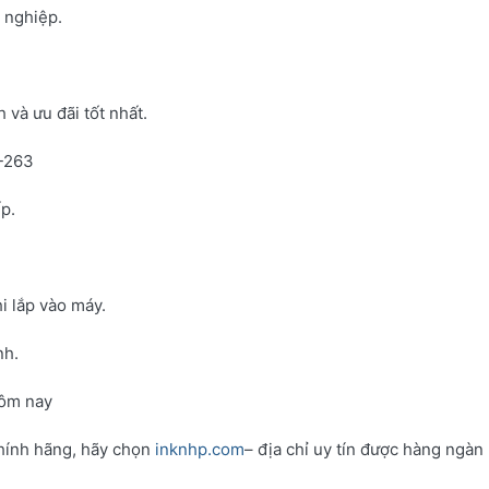
h nghiệp.
và ưu đãi tốt nhất.
N-263
p.
i lắp vào máy.
nh.
hôm nay
hính hãng, hãy chọn
inknhp.com
– địa chỉ uy tín được hàng ngàn