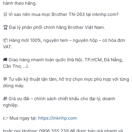
hành theo hãng.
🛒 Vì sao nên mua mực Brother TN-263 tại inknhp.com?
🏆 Đại lý phân phối chính hãng Brother Việt Nam.
📦 Hàng mới 100%, nguyên tem – nguyên hộp – có hóa đơn
VAT.
🚚 Giao hàng nhanh toàn quốc (Hà Nội, TP.HCM, Đà Nẵng,
Cần Thơ, …).
💬 Tư vấn kỹ thuật tận tâm, hỗ trợ chọn mực phù hợp với từng
dòng máy.
🎁 Giá ưu đãi – chính sách chiết khấu cho đại lý, doanh
nghiệp.
👉 Mua ngay tại:
https://inknhp.com
hoặc gọi Hotline: 0906 355 239 để được báo giá nhanh và