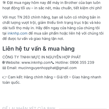
🎯 Đặt mua ngay hôm nay để máy in Brother của bạn luôn
hoạt động tối ưu – in sắc nét, màu chuẩn, tiết kiệm chi phí!
Với mực TN 263 chính hãng, bạn sẽ luôn có những bản in
chất lượng vượt trội, giảm thiểu tình trạng trục trặc và kéo
dài tuổi thọ máy in. Hãy đến ngay cửa hàng của chúng tôi
tại
inknhp.com
để mua sản phẩm hoặc liên hệ với chúng tôi
để được tư vấn và giao hàng tận nơi.
Liên hệ tư vấn & mua hàng
CÔNG TY TNHH MỰC IN NGUYỄN HỢP PHÁT
🌐 Website:
www.inknhp.com
📞 Hotline: 0906 355 239
📧 Email:
mucinnguyenhopphat@gmail.com
👉 Cam kết: Hàng chính hãng – Giá tốt – Giao hàng nhanh
toàn quốc.
ĐỂ LẠI NHẬN XÉT CỦA BẠN