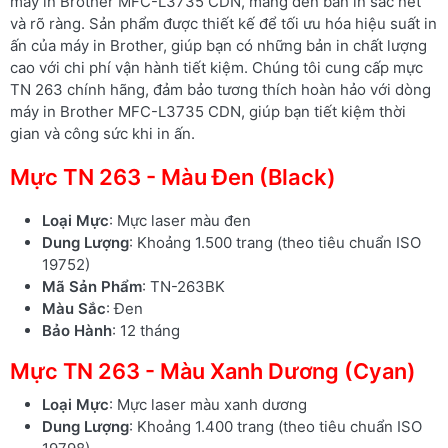
máy in Brother MFC-L3735 CDN, mang đến bản in sắc nét
và rõ ràng. Sản phẩm được thiết kế để tối ưu hóa hiệu suất in
ấn của máy in Brother, giúp bạn có những bản in chất lượng
cao với chi phí vận hành tiết kiệm. Chúng tôi cung cấp mực
TN 263 chính hãng, đảm bảo tương thích hoàn hảo với dòng
máy in Brother MFC-L3735 CDN, giúp bạn tiết kiệm thời
gian và công sức khi in ấn.
Mực TN 263 - Màu Đen (Black)
Loại Mực
: Mực laser màu đen
Dung Lượng
: Khoảng 1.500 trang (theo tiêu chuẩn ISO
19752)
Mã Sản Phẩm
: TN-263BK
Màu Sắc
: Đen
Bảo Hành
: 12 tháng
Mực TN 263 - Màu Xanh Dương (Cyan)
Loại Mực
: Mực laser màu xanh dương
Dung Lượng
: Khoảng 1.400 trang (theo tiêu chuẩn ISO