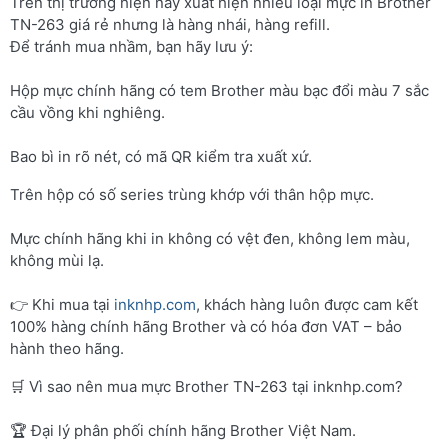
Trên thị trường hiện nay xuất hiện nhiều loại mực in Brother
TN-263 giá rẻ nhưng là hàng nhái, hàng refill.
Để tránh mua nhầm, bạn hãy lưu ý:
Hộp mực chính hãng có tem Brother màu bạc đổi màu 7 sắc
cầu vồng khi nghiêng.
Bao bì in rõ nét, có mã QR kiểm tra xuất xứ.
Trên hộp có số series trùng khớp với thân hộp mực.
Mực chính hãng khi in không có vệt đen, không lem màu,
không mùi lạ.
👉 Khi mua tại
inknhp.com
, khách hàng luôn được cam kết
100% hàng chính hãng Brother và có hóa đơn VAT – bảo
hành theo hãng.
🛒 Vì sao nên mua mực Brother TN-263 tại inknhp.com?
🏆 Đại lý phân phối chính hãng Brother Việt Nam.