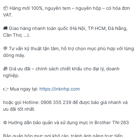
📦 Hàng mới 100%, nguyên tem – nguyên hộp – có hóa đơn
VAT.
🚚 Giao hàng nhanh toàn quốc (Hà Nội, TP.HCM, Đà Nẵng,
Cần Thơ, …).
💬 Tư vấn kỹ thuật tận tâm, hỗ trợ chọn mực phù hợp với từng
dòng máy.
🎁 Giá ưu đãi – chính sách chiết khấu cho đại lý, doanh
nghiệp.
👉 Mua ngay tại:
https://inknhp.com
hoặc gọi Hotline: 0906 355 239 để được báo giá nhanh và
ưu đãi tốt nhất.
⚙️ Hướng dẫn bảo quản và sử dụng mực in Brother TN-263
Bảo quản hộp mực nơi khô ráo, tránh ánh nắng trực tiếp.