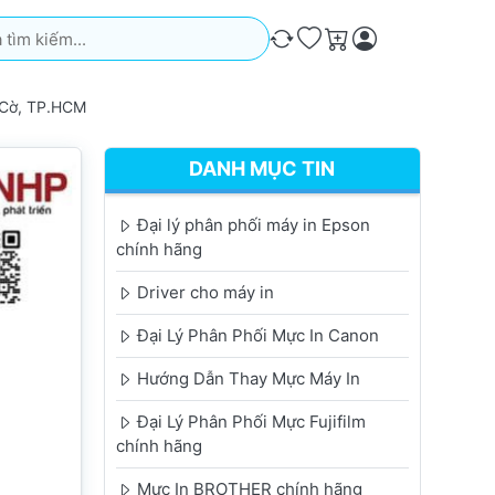
iếm. Kết quả sẽ tự động xuất hiện khi bạn nhập. Nhấn phím Ente
So sánh
Ưa thích
Giỏ hàng
 Cờ, TP.HCM
DANH MỤC TIN
Đại lý phân phối máy in Epson
chính hãng
Driver cho máy in
Đại Lý Phân Phối Mực In Canon
Hướng Dẫn Thay Mực Máy In
Đại Lý Phân Phối Mực Fujifilm
chính hãng
Mực In BROTHER chính hãng