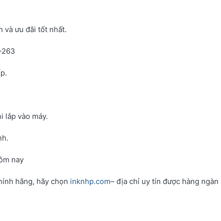
và ưu đãi tốt nhất.
N-263
p.
i lắp vào máy.
nh.
hôm nay
hính hãng, hãy chọn
inknhp.com
– địa chỉ uy tín được hàng ngàn