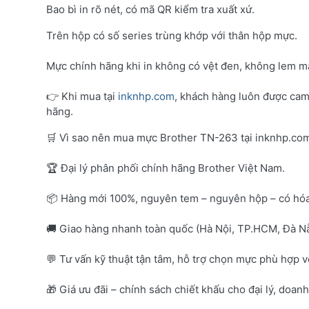
Bao bì in rõ nét, có mã QR kiểm tra xuất xứ.
Trên hộp có số series trùng khớp với thân hộp mực.
Mực chính hãng khi in không có vệt đen, không lem mà
👉 Khi mua tại
inknhp.com
, khách hàng luôn được cam
hãng.
🛒 Vì sao nên mua mực Brother TN-263 tại inknhp.co
🏆 Đại lý phân phối chính hãng Brother Việt Nam.
📦 Hàng mới 100%, nguyên tem – nguyên hộp – có hó
🚚 Giao hàng nhanh toàn quốc (Hà Nội, TP.HCM, Đà Nẵ
💬 Tư vấn kỹ thuật tận tâm, hỗ trợ chọn mực phù hợp 
🎁 Giá ưu đãi – chính sách chiết khấu cho đại lý, doan