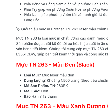
Phía Đông và Đông Nam giáp với phường Bến Thành
Phía Tây giáp với phường Xuân Hòa và phường Vườn 
Phía Nam giáp phường Vườn Lài với ranh giới là đ
Cộng Hòa.
🏷️ Giới thiệu mực in Brother TN-263 laser màu chính
Mực TN 263 là loại mực in chất lượng cao dành riêng
Sản phẩm được thiết kế để tối ưu hóa hiệu suất in ấn c
vận hành tiết kiệm. Chúng tôi cung cấp mực TN 263 c
L3551CDW, giúp bạn tiết kiệm thời gian và công sức kh
Mực TN 263 - Màu Đen (Black)
Loại Mực
: Mực laser màu đen
Dung Lượng
: Khoảng 1.500 trang (theo tiêu chuẩ
Mã Sản Phẩm
: TN-263BK
Màu Sắc
: Đen
Bảo Hành
: 12 tháng
Mực TN 263 - Màu Xanh Dương 