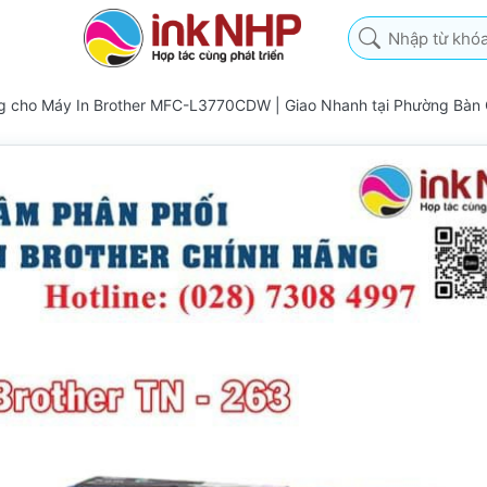
Nhập từ khóa tìm k
g cho Máy In Brother MFC-L3770CDW | Giao Nhanh tại Phường Bàn