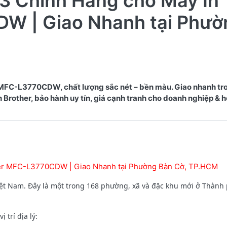
3 Chính Hãng cho Máy In
W | Giao Nhanh tại Phườ
 MFC-L3770CDW, chất lượng sắc nét – bền màu. Giao nhanh tr
other, bảo hành uy tín, giá cạnh tranh cho doanh nghiệp & hộ
her MFC-L3770CDW | Giao Nhanh tại Phường Bàn Cờ, TP.HCM
ệt Nam. Đây là một trong 168 phường, xã và đặc khu mới ở Thành 
trí địa lý: