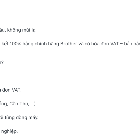
u, không mùi lạ.
 kết 100% hàng chính hãng Brother và có hóa đơn VAT – bảo hà
m?
a đơn VAT.
ng, Cần Thơ, …).
với từng dòng máy.
h nghiệp.