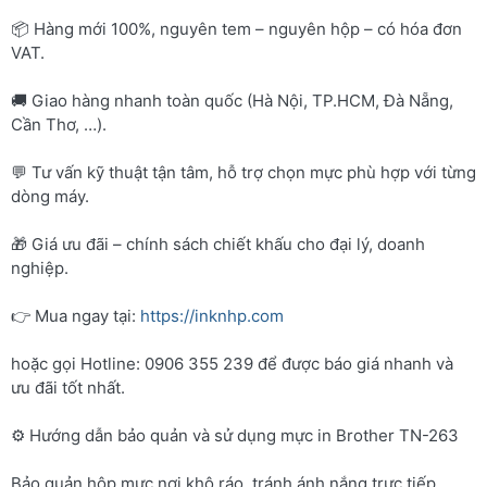
📦 Hàng mới 100%, nguyên tem – nguyên hộp – có hóa đơn
VAT.
🚚 Giao hàng nhanh toàn quốc (Hà Nội, TP.HCM, Đà Nẵng,
Cần Thơ, …).
💬 Tư vấn kỹ thuật tận tâm, hỗ trợ chọn mực phù hợp với từng
dòng máy.
🎁 Giá ưu đãi – chính sách chiết khấu cho đại lý, doanh
nghiệp.
👉 Mua ngay tại:
https://inknhp.com
hoặc gọi Hotline: 0906 355 239 để được báo giá nhanh và
ưu đãi tốt nhất.
⚙️ Hướng dẫn bảo quản và sử dụng mực in Brother TN-263
Bảo quản hộp mực nơi khô ráo, tránh ánh nắng trực tiếp.