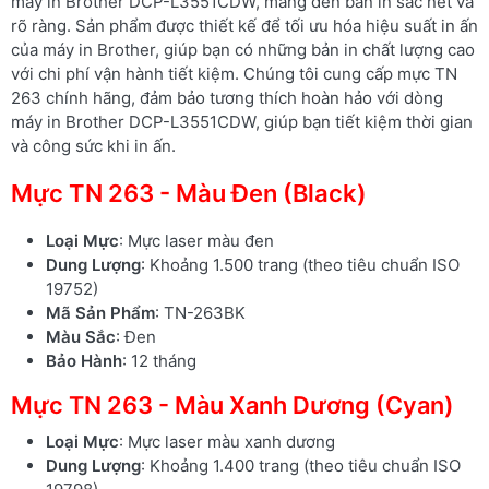
máy in Brother DCP-L3551CDW, mang đến bản in sắc nét và
rõ ràng. Sản phẩm được thiết kế để tối ưu hóa hiệu suất in ấn
của máy in Brother, giúp bạn có những bản in chất lượng cao
với chi phí vận hành tiết kiệm. Chúng tôi cung cấp mực TN
263 chính hãng, đảm bảo tương thích hoàn hảo với dòng
máy in Brother DCP-L3551CDW, giúp bạn tiết kiệm thời gian
và công sức khi in ấn.
Mực TN 263 - Màu Đen (Black)
Loại Mực
: Mực laser màu đen
Dung Lượng
: Khoảng 1.500 trang (theo tiêu chuẩn ISO
19752)
Mã Sản Phẩm
: TN-263BK
Màu Sắc
: Đen
Bảo Hành
: 12 tháng
Mực TN 263 - Màu Xanh Dương (Cyan)
Loại Mực
: Mực laser màu xanh dương
Dung Lượng
: Khoảng 1.400 trang (theo tiêu chuẩn ISO