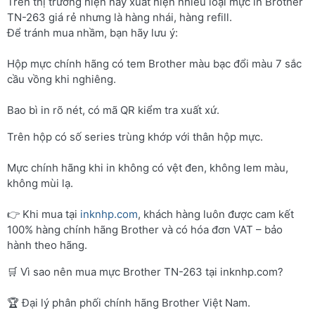
Trên thị trường hiện nay xuất hiện nhiều loại mực in Brother
TN-263 giá rẻ nhưng là hàng nhái, hàng refill.
Để tránh mua nhầm, bạn hãy lưu ý:
Hộp mực chính hãng có tem Brother màu bạc đổi màu 7 sắc
cầu vồng khi nghiêng.
Bao bì in rõ nét, có mã QR kiểm tra xuất xứ.
Trên hộp có số series trùng khớp với thân hộp mực.
Mực chính hãng khi in không có vệt đen, không lem màu,
không mùi lạ.
👉 Khi mua tại
inknhp.com
, khách hàng luôn được cam kết
100% hàng chính hãng Brother và có hóa đơn VAT – bảo
hành theo hãng.
🛒 Vì sao nên mua mực Brother TN-263 tại inknhp.com?
🏆 Đại lý phân phối chính hãng Brother Việt Nam.