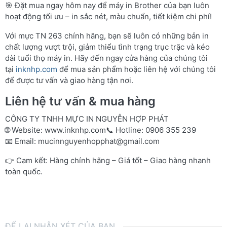
🎯 Đặt mua ngay hôm nay để máy in Brother của bạn luôn
hoạt động tối ưu – in sắc nét, màu chuẩn, tiết kiệm chi phí!
Với mực TN 263 chính hãng, bạn sẽ luôn có những bản in
chất lượng vượt trội, giảm thiểu tình trạng trục trặc và kéo
dài tuổi thọ máy in. Hãy đến ngay cửa hàng của chúng tôi
tại
inknhp.com
để mua sản phẩm hoặc liên hệ với chúng tôi
để được tư vấn và giao hàng tận nơi.
Liên hệ tư vấn & mua hàng
CÔNG TY TNHH MỰC IN NGUYỄN HỢP PHÁT
🌐 Website:
www.inknhp.com
📞 Hotline: 0906 355 239
📧 Email:
mucinnguyenhopphat@gmail.com
👉 Cam kết: Hàng chính hãng – Giá tốt – Giao hàng nhanh
toàn quốc.
ĐỂ LẠI NHẬN XÉT CỦA BẠN