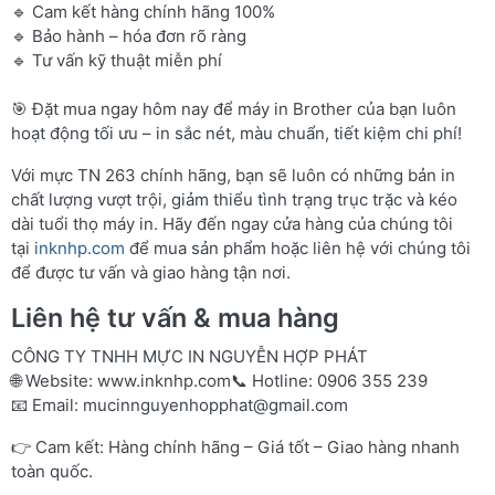
🔹 Cam kết hàng chính hãng 100%
🔹 Bảo hành – hóa đơn rõ ràng
🔹 Tư vấn kỹ thuật miễn phí
🎯 Đặt mua ngay hôm nay để máy in Brother của bạn luôn
hoạt động tối ưu – in sắc nét, màu chuẩn, tiết kiệm chi phí!
Với mực TN 263 chính hãng, bạn sẽ luôn có những bản in
chất lượng vượt trội, giảm thiểu tình trạng trục trặc và kéo
dài tuổi thọ máy in. Hãy đến ngay cửa hàng của chúng tôi
tại
inknhp.com
để mua sản phẩm hoặc liên hệ với chúng tôi
để được tư vấn và giao hàng tận nơi.
Liên hệ tư vấn & mua hàng
CÔNG TY TNHH MỰC IN NGUYỄN HỢP PHÁT
🌐 Website:
www.inknhp.com
📞 Hotline: 0906 355 239
📧 Email:
mucinnguyenhopphat@gmail.com
👉 Cam kết: Hàng chính hãng – Giá tốt – Giao hàng nhanh
toàn quốc.