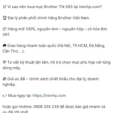
🛒 Vì sao nên mua mực Brother TN-263 tại inknhp.com?
🏆 Đại lý phân phối chính hãng Brother Việt Nam.
📦 Hàng mới 100%, nguyên tem – nguyên hộp – có hóa đơn
VAT.
🚚 Giao hàng nhanh toàn quốc (Hà Nội, TP.HCM, Đà Nẵng,
Cần Thơ, …).
💬 Tư vấn kỹ thuật tận tâm, hỗ trợ chọn mực phù hợp với từng
dòng máy.
🎁 Giá ưu đãi – chính sách chiết khấu cho đại lý, doanh
nghiệp.
👉 Mua ngay tại:
https://inknhp.com
hoặc gọi Hotline: 0906 355 239 để được báo giá nhanh và
ưu đãi tốt nhất.