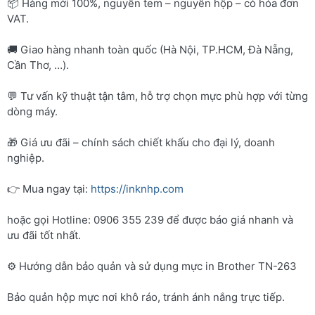
📦 Hàng mới 100%, nguyên tem – nguyên hộp – có hóa đơn
VAT.
🚚 Giao hàng nhanh toàn quốc (Hà Nội, TP.HCM, Đà Nẵng,
Cần Thơ, …).
💬 Tư vấn kỹ thuật tận tâm, hỗ trợ chọn mực phù hợp với từng
dòng máy.
🎁 Giá ưu đãi – chính sách chiết khấu cho đại lý, doanh
nghiệp.
👉 Mua ngay tại:
https://inknhp.com
hoặc gọi Hotline: 0906 355 239 để được báo giá nhanh và
ưu đãi tốt nhất.
⚙️ Hướng dẫn bảo quản và sử dụng mực in Brother TN-263
Bảo quản hộp mực nơi khô ráo, tránh ánh nắng trực tiếp.