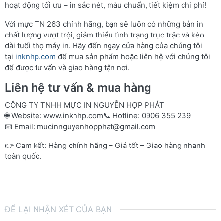
hoạt động tối ưu – in sắc nét, màu chuẩn, tiết kiệm chi phí!
Với mực TN 263 chính hãng, bạn sẽ luôn có những bản in
chất lượng vượt trội, giảm thiểu tình trạng trục trặc và kéo
dài tuổi thọ máy in. Hãy đến ngay cửa hàng của chúng tôi
tại
inknhp.com
để mua sản phẩm hoặc liên hệ với chúng tôi
để được tư vấn và giao hàng tận nơi.
Liên hệ tư vấn & mua hàng
CÔNG TY TNHH MỰC IN NGUYỄN HỢP PHÁT
🌐 Website:
www.inknhp.com
📞 Hotline: 0906 355 239
📧 Email:
mucinnguyenhopphat@gmail.com
👉 Cam kết: Hàng chính hãng – Giá tốt – Giao hàng nhanh
toàn quốc.
ĐỂ LẠI NHẬN XÉT CỦA BẠN