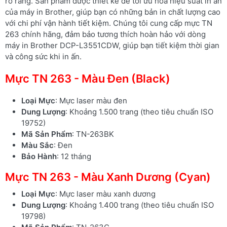
rõ ràng. Sản phẩm được thiết kế để tối ưu hóa hiệu suất in ấn
của máy in Brother, giúp bạn có những bản in chất lượng cao
với chi phí vận hành tiết kiệm. Chúng tôi cung cấp mực TN
263 chính hãng, đảm bảo tương thích hoàn hảo với dòng
máy in Brother DCP-L3551CDW, giúp bạn tiết kiệm thời gian
và công sức khi in ấn.
Mực TN 263 - Màu Đen (Black)
Loại Mực
: Mực laser màu đen
Dung Lượng
: Khoảng 1.500 trang (theo tiêu chuẩn ISO
19752)
Mã Sản Phẩm
: TN-263BK
Màu Sắc
: Đen
Bảo Hành
: 12 tháng
Mực TN 263 - Màu Xanh Dương (Cyan)
Loại Mực
: Mực laser màu xanh dương
Dung Lượng
: Khoảng 1.400 trang (theo tiêu chuẩn ISO
19798)