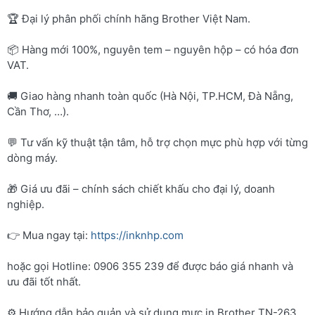
🏆 Đại lý phân phối chính hãng Brother Việt Nam.
📦 Hàng mới 100%, nguyên tem – nguyên hộp – có hóa đơn
VAT.
🚚 Giao hàng nhanh toàn quốc (Hà Nội, TP.HCM, Đà Nẵng,
Cần Thơ, …).
💬 Tư vấn kỹ thuật tận tâm, hỗ trợ chọn mực phù hợp với từng
dòng máy.
🎁 Giá ưu đãi – chính sách chiết khấu cho đại lý, doanh
nghiệp.
👉 Mua ngay tại:
https://inknhp.com
hoặc gọi Hotline: 0906 355 239 để được báo giá nhanh và
ưu đãi tốt nhất.
⚙️ Hướng dẫn bảo quản và sử dụng mực in Brother TN-263