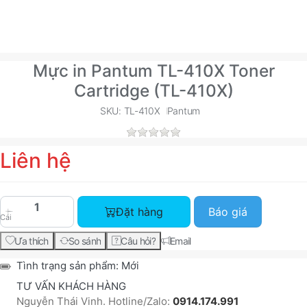
Mực in Pantum TL-410X Toner
Cartridge (TL-410X)
SKU: TL-410X
Pantum
Liên hệ
Mực in Pantum TL-410X Toner Cartridge (TL-410X
Đặt hàng
Báo giá
Cái
Ưa thích
So sánh
Câu hỏi?
Email
Tình trạng sản phẩm:
Mới
TƯ VẤN KHÁCH HÀNG
Nguyễn Thái Vinh. Hotline/Zalo:
0914.174.991