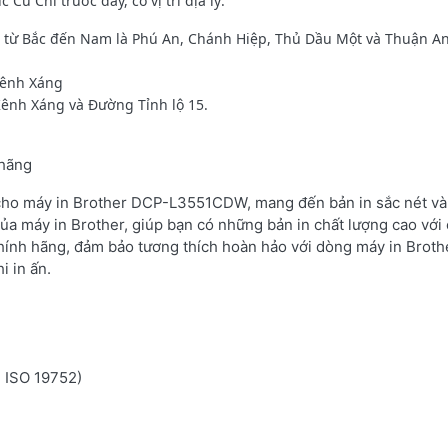
ủ Chi trước đây, có vị trí địa lý:
t từ Bắc đến Nam là Phú An, Chánh Hiệp, Thủ Dầu Một và Thuận An
Kênh Xáng
Kênh Xáng và Đường Tỉnh lộ 15.
 hãng
 cho máy in Brother DCP-L3551CDW, mang đến bản in sắc nét và 
ủa máy in Brother, giúp bạn có những bản in chất lượng cao với 
hính hãng, đảm bảo tương thích hoàn hảo với dòng máy in Brot
i in ấn.
n ISO 19752)