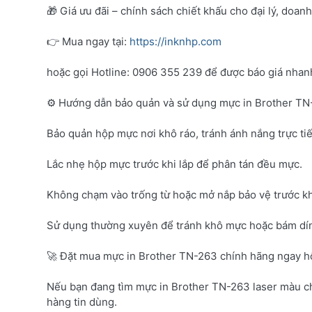
🎁 Giá ưu đãi – chính sách chiết khấu cho đại lý, doan
👉 Mua ngay tại:
https://inknhp.com
hoặc gọi Hotline: 0906 355 239 để được báo giá nhanh 
⚙️ Hướng dẫn bảo quản và sử dụng mực in Brother T
Bảo quản hộp mực nơi khô ráo, tránh ánh nắng trực tiế
Lắc nhẹ hộp mực trước khi lắp để phân tán đều mực.
Không chạm vào trống từ hoặc mở nắp bảo vệ trước kh
Sử dụng thường xuyên để tránh khô mực hoặc bám dí
🚀 Đặt mua mực in Brother TN-263 chính hãng ngay 
Nếu bạn đang tìm mực in Brother TN-263 laser màu c
hàng tin dùng.