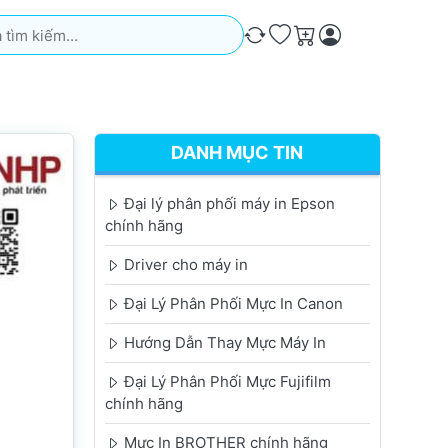
iếm. Kết quả sẽ tự động xuất hiện khi bạn nhập. Nhấn phím Ente
So sánh
Ưa thích
Giỏ hàng
DANH MỤC TIN
Đại lý phân phối máy in Epson
chính hãng
Driver cho máy in
Đại Lý Phân Phối Mực In Canon
Hướng Dẫn Thay Mực Máy In
Đại Lý Phân Phối Mực Fujifilm
chính hãng
Mực In BROTHER chính hãng