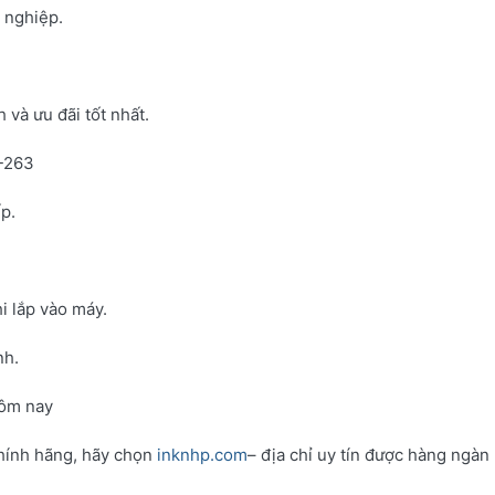
h nghiệp.
và ưu đãi tốt nhất.
N-263
p.
i lắp vào máy.
nh.
hôm nay
hính hãng, hãy chọn
inknhp.com
– địa chỉ uy tín được hàng ngàn