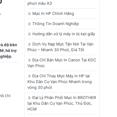
o
phun màu A3
.
Mực In HP Chính Hãng
Thông Tin Doanh Nghiệp
Hướng dẫn xử lý máy in bị kẹt giấy
Dịch Vụ Nạp Mực Tận Nơi Tại Vạn
và độ bền
Phúc – Nhanh 30 Phút, Giá Tốt
M, hỗ trợ
Địa Chỉ Bán Mực In Canon Tại KDC
Vạn Phúc
Địa Chỉ Thay Mực Máy in HP tại
Khu Dân Cư Vạn Phúc Nhanh trong
vòng 30 phút
Hồ Chí
Đại Lý Phân Phối Mực In BROTHER
tại Khu Dân Cư Vạn Phúc, Thủ Đức,
HCM