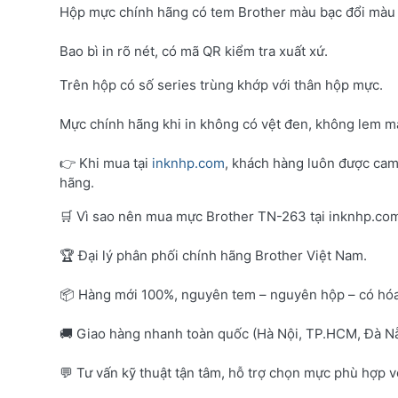
Hộp mực chính hãng có tem Brother màu bạc đổi màu 
Bao bì in rõ nét, có mã QR kiểm tra xuất xứ.
Trên hộp có số series trùng khớp với thân hộp mực.
Mực chính hãng khi in không có vệt đen, không lem mà
👉 Khi mua tại
inknhp.com
, khách hàng luôn được cam
hãng.
🛒 Vì sao nên mua mực Brother TN-263 tại inknhp.co
🏆 Đại lý phân phối chính hãng Brother Việt Nam.
📦 Hàng mới 100%, nguyên tem – nguyên hộp – có hó
🚚 Giao hàng nhanh toàn quốc (Hà Nội, TP.HCM, Đà Nẵ
💬 Tư vấn kỹ thuật tận tâm, hỗ trợ chọn mực phù hợp 