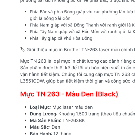
phường Sài Gòn khoảng 30 km về phía Bắc, thuộc khu vực C
Phía Bắc và phía Đông giáp với các phường lần lượ
giới là Sông Sài Gòn
Phía Nam giáp với xã Đông Thạnh với ranh giới là 
Phía Tây Nam giáp với xã Hóc Môn với ranh giới là 
Phía Tây giáp xã Phú Hòa Đông
🏷️ Giới thiệu mực in Brother TN-263 laser màu chính
Mực TN 263 là loại mực in chất lượng cao dành riêng
Sản phẩm được thiết kế để tối ưu hóa hiệu suất in ấn c
vận hành tiết kiệm. Chúng tôi cung cấp mực TN 263 c
L3551CDW, giúp bạn tiết kiệm thời gian và công sức kh
Mực TN 263 - Màu Đen (Black)
Loại Mực
: Mực laser màu đen
Dung Lượng
: Khoảng 1.500 trang (theo tiêu chuẩ
Mã Sản Phẩm
: TN-263BK
Màu Sắc
: Đen
Bảo Hành
: 12 tháng