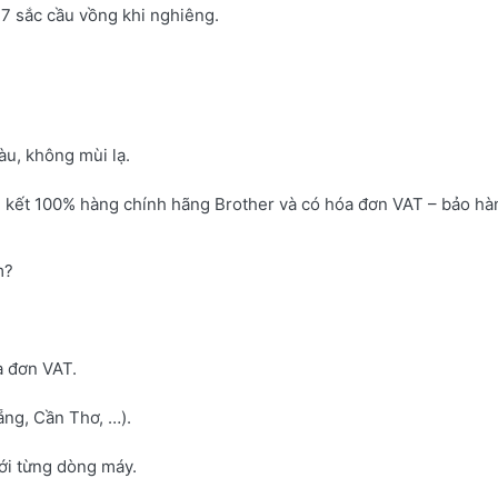
7 sắc cầu vồng khi nghiêng.
u, không mùi lạ.
 kết 100% hàng chính hãng Brother và có hóa đơn VAT – bảo hà
m?
a đơn VAT.
ng, Cần Thơ, …).
với từng dòng máy.