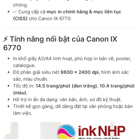
chóng.
✅ Cung cấp cả
mực in chính hãng & mực liên tục
(CISS)
cho Canon IX 6770.
⚡ Tính năng nổi bật của Canon IX
6770
In khổ giấy A3/A4 linh hoạt, phù hợp in bản vẽ, poster,
catalogue.
Độ phân giải siêu nét
9600 x 2400 dpi
, hình ảnh sắc
sảo, màu chuẩn.
Tốc độ in:
14.5 trang/phút (đen trắng)
,
10.4 trang/phút
(màu)
.
Hỗ trợ in ấn đa dạng: văn bản, ảnh, sơ đồ kỹ thuật.
Thiết kế gọn gàng, dễ dàng đặt tại văn phòng hoặc bàn
làm việc.