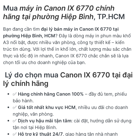
Mua
máy in Canon IX 6770 chính
hãng tại phường Hiệp Bình
, TP.HCM
Bạn đang cần tìm
đại lý bán máy in Canon IX 6770 tại
phường Hiệp Bình, HCM
? Đây là dòng máy in phun màu khổ
A3 nổi bật, được nhiều văn phòng, công ty thiết kế – kiến
trúc tin dùng. Với lợi thế in khổ lớn, chất lượng màu sắc chân
thực và tốc độ in nhanh, Canon IX 6770 chắc chắn sẽ là lựa
chọn tối ưu cho doanh nghiệp của bạn.
Lý do chọn mua
Canon IX 6770 tại đại
lý chính hãng
✅
Hàng chính hãng Canon 100%
– đầy đủ tem, phiếu
bảo hành.
✅
Giá tốt nhất khu vực HCM
, nhiều ưu đãi cho doanh
nghiệp, văn phòng.
✅
Dịch vụ hậu mãi tận tâm
: cài đặt, hướng dẫn sử dụng
tận nơi tại Hiệp Bình.
✅
Hỗ trợ kỹ thuật 24/7
, giao hàng tận nhà nhanh