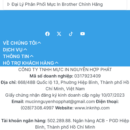
Đại Lý Phân Phối Mực In Brother Chính Hãng
VỀ CHÚNG TÔI
DỊCH VỤ
THÔNG TIN
HỖ TRỢ KHÁCH HÀNG
CÔNG TY TNHH MỰC IN NGUYỄN HỢP PHÁT
Mã số doanh nghiệp:
0317923409
Địa chỉ:
668/48B Quốc lộ 13, Phường Hiệp Bình, Thành phố Hồ
Chí Minh, Việt Nam
Giấy chứng nhận đăng ký kinh doanh cấp ngày 10/07/2023
Email:
mucinnguyenhopphat@gmail.com
Điện thoại:
(028)7308.4997
Website:
www.inknhp.com
Tài khoản ngân hàng:
502.289.88. Ngân hàng ACB - PGD Hiệp
Bình, Thành phố Hồ Chí Minh