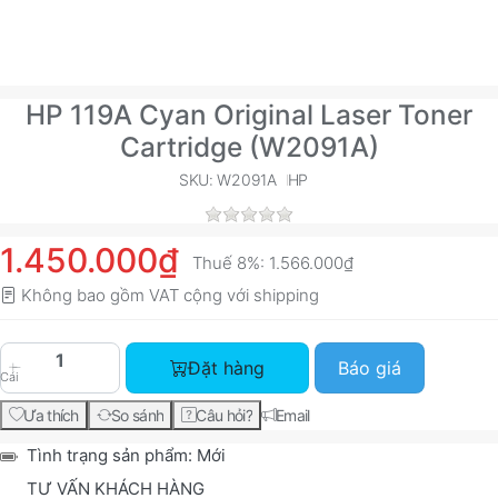
HP 119A Cyan Original Laser Toner
Cartridge (W2091A)
SKU: W2091A
HP
1.450.000₫
Thuế 8%:
1.566.000₫
Không bao gồm VAT cộng với
shipping
HP 119A Cyan Original Laser Toner Cartridge (W
Đặt hàng
Báo giá
Cái
Ưa thích
So sánh
Câu hỏi?
Email
Tình trạng sản phẩm:
Mới
TƯ VẤN KHÁCH HÀNG