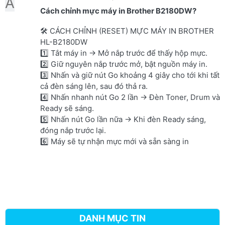
A
Cách chỉnh mực máy in Brother B2180DW?
🛠 CÁCH CHỈNH (RESET) MỰC MÁY IN BROTHER
HL-B2180DW
1️⃣ Tắt máy in → Mở nắp trước để thấy hộp mực.
2️⃣ Giữ nguyên nắp trước mở, bật nguồn máy in.
3️⃣ Nhấn và giữ nút Go khoảng 4 giây cho tới khi tất
cả đèn sáng lên, sau đó thả ra.
4️⃣ Nhấn nhanh nút Go 2 lần → Đèn Toner, Drum và
Ready sẽ sáng.
5️⃣ Nhấn nút Go lần nữa → Khi đèn Ready sáng,
đóng nắp trước lại.
6️⃣ Máy sẽ tự nhận mực mới và sẵn sàng in
DANH MỤC TIN