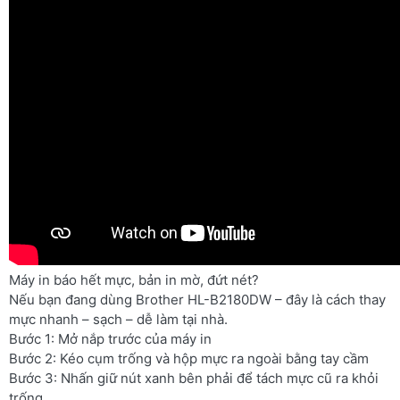
Máy in báo hết mực, bản in mờ, đứt nét?
Nếu bạn đang dùng Brother HL-B2180DW – đây là cách thay
mực nhanh – sạch – dễ làm tại nhà.
Bước 1: Mở nắp trước của máy in
Bước 2: Kéo cụm trống và hộp mực ra ngoài bằng tay cầm
Bước 3: Nhấn giữ nút xanh bên phải để tách mực cũ ra khỏi
trống