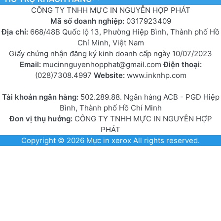
CÔNG TY TNHH MỰC IN NGUYỄN HỢP PHÁT
Mã số doanh nghiệp:
0317923409
Địa chỉ:
668/48B Quốc lộ 13, Phường Hiệp Bình, Thành phố Hồ
Chí Minh, Việt Nam
Giấy chứng nhận đăng ký kinh doanh cấp ngày 10/07/2023
Email:
mucinnguyenhopphat@gmail.com
Điện thoại:
(028)7308.4997
Website:
www.inknhp.com
Tài khoản ngân hàng:
502.289.88. Ngân hàng ACB - PGD Hiệp
Bình, Thành phố Hồ Chí Minh
Đơn vị thụ hưởng:
CÔNG TY TNHH MỰC IN NGUYỄN HỢP
PHÁT
Copyright © 2026
Mực in xerox
All rights reserved.