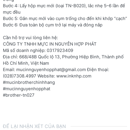
Bước 4: Lấy hộp mực mới (loại TN-B020), lắc nhẹ 5–6 lần để
mực đều
Bước 5: Gắn mực mới vào cụm trống cho đến khi khớp “cạch”
Bước 6: Đưa toàn bộ cụm trở lại máy và đóng nắp
Cần hỗ trợ vui lòng liên hệ:
CÔNG TY TNHH MỰC IN NGUYỄN HỢP PHÁT
Mã số doanh nghiệp: 0317923409
Địa chỉ: 668/48B Quốc lộ 13, Phường Hiệp Bình, Thành phố
Hồ Chí Minh, Việt Nam
Email: mucinnguyenhopphat@gmail.com Điện thoại:
(028)7308.4997 Website: www.inknhp.com
#mucinbrotherchinhhang
#mucinnguyenhopphat
#brother-tn027
ĐỂ LẠI NHẬN XÉT CỦA BẠN